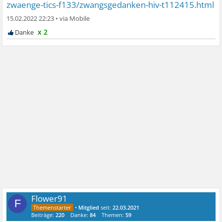
zwaenge-tics-f133/zwangsgedanken-hiv-t112415.html
15.02.2022 22:23
•
x 2
Flower91
F
•
Mitglied
seit:
22.03.2021
Beiträge:
220
Danke:
84
Themen:
59