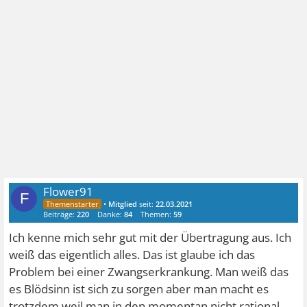
Flower91
F
•
Mitglied
seit:
22.03.2021
Beiträge:
220
Danke:
84
Themen:
59
Ich kenne mich sehr gut mit der Übertragung aus. Ich
weiß das eigentlich alles. Das ist glaube ich das
Problem bei einer Zwangserkrankung. Man weiß das
es Blödsinn ist sich zu sorgen aber man macht es
trotzdem weil man in den momentan nicht rational