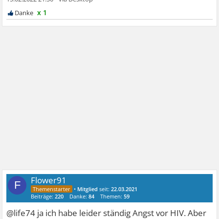
x 1
Flower91
F
•
Mitglied
seit:
22.03.2021
Beiträge:
220
Danke:
84
Themen:
59
@life74 ja ich habe leider ständig Angst vor HIV. Aber