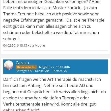
Leben mit unnötigen Gedanken verbringen? ? Aber
Falle trotzdem in das alte Muster zurück... Ja zum
Thema Freunde habe ich auch positive sowie sehr
negative Erfahrungen gemacht... Da ist eine Therapie
echt gut da kann man alles sagen ohne sich zu
schämen oder belächelt zu werden. Tat mir schon
sehr gut...
04.02.2016 18:15
•
Zazazu
•
Mitglied
seit:
13.01.2016
Beiträge:
479
Danke:
204
Themen:
29
Darf ich fragen welche Art Therapie du machst? Ich
bin noch am Anfang. Nehme seit heute AD und
beginne mit Gesprächen. Ich weiss allerdings nicht ob
es eine traumatherapie tiefen Therapie oder
Verhaltenstherapie sein wird. Könnt alle drei gut
gebrauchen *lach*