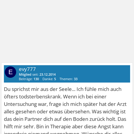
evy777
E
Mitglied
seit:
23.12.2014
Beiträge:
130
Danke:
5
Themen:
33
Du sprichst mir aus der Seele... Ich fühle mich auch
öfters todsterbenskrank. Wenn ich bei einer
Untersuchung war, frage ich mich später hat der Arzt
alles gesehen oder etwas übersehen. Was wichtig ist
das dein Partner dich auf den Boden zurück holt. Das
hilft mir sehr. Bin in Therapie aber diese Angst kann
irgendwie niemand wegnehmen. Wünsche dir alles