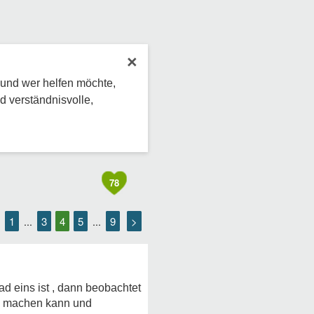
×
 und wer helfen möchte,
d verständnisvolle,
78
1
3
4
5
9
>
...
...
d eins ist , dann beobachtet
en machen kann und