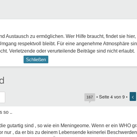
 Austausch zu ermöglichen. Wer Hilfe braucht, findet sie hier,
Umgang respektvoll bleibt. Für eine angenehme Atmosphäre sin
ht. Verletzende oder verurteilende Beiträge sind nicht erlaubt.
Schließen
d
<
• Seite
4
von
9
•
167
 so ..
 die gutartig sind , so wie ein Meningeome. Wenn er ein WHO gra
or nur , da er bis zu deinem Lebensende keinerlei Beschwerd