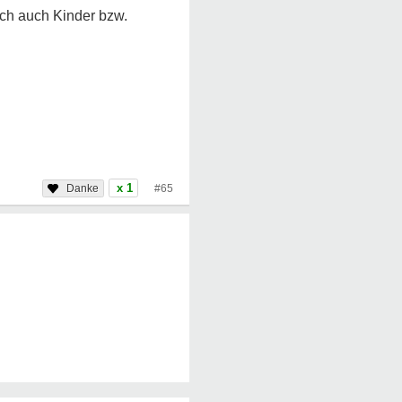
lich auch Kinder bzw.
x 1
#65