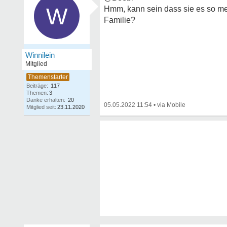
W
Hmm, kann sein dass sie es so meint
Familie?
Winnilein
Mitglied
Beiträge:
117
Themen:
3
Danke erhalten:
20
05.05.2022 11:54
•
Mitglied seit:
23.11.2020