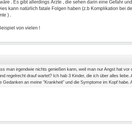
äre . Es gibt allerdings Ärzte , die sehen darin eine Gefahr u
ies kann natürlich fatale Folgen haben (z.b Komplikation bei d
te ) .
Beispiel von vielen !
ass man irgendwie nichts genießen kann, weil man nur Angst hat vor 
egelrecht drauf wartet? Ich hab 3 Kinder, die ich über alles liebe. A
 die Gedanken an meine "Krankheit" und die Symptome im Kopf habe. A