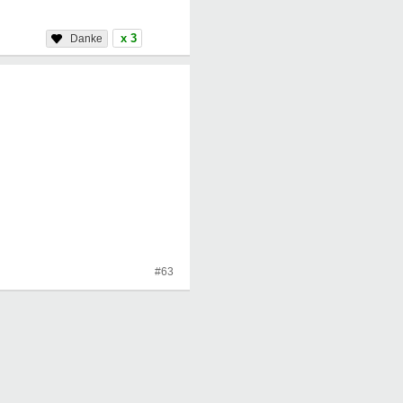
x 3
#63