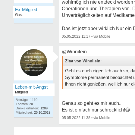
wohlmöglich nie entdeckt worden w
Operationen und Therapien vor . D
Ex-Mitglied
Gast
Unverträglichkeiten auf Medikamen
Das ist jetzt aber wirklich Nur ein 
05.05.2022 11:17
•
@Winnilein
Zitat von Winnilein:
Geht es euch eigentlich auch so, d
Symptome permanent beobachtet und r
ihnen nicht genießen, weil ich nur
Leben-mit-Angst
Mitglied
Beiträge:
1110
Genau so geht es mir auch...
Themen:
20
Danke erhalten:
1289
Es ist einfach nur schrecklich!
😢
Mitglied seit:
25.10.2019
05.05.2022 11:38
•