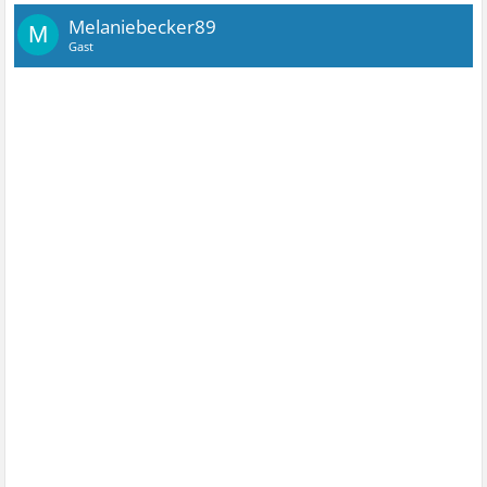
Melaniebecker89
M
Gast