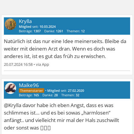
Krylla
Mitglied
seit:
10.03.2024
Beiträge:
1307
Danke:
1261
Themen:
12
Natürlich ist das nur eine Idee meinerseits. Bleibe da
weiter mit deinem Arzt dran. Wenn es doch was
anderes ist, ist es gut das früh zu erwischen.
20.07.2024 16:58
•
Maike96
•
Mitglied
seit:
27.02.2020
Beiträge:
165
Danke:
28
Themen:
32
@Krylla davor habe ich eben Angst, dass es was
schlimmes ist… und es bei sowas „harmlosen“
anfängt.. und vielleicht mir mal der Hals zuschwillt
🤦🏽‍♀
oder sonst was