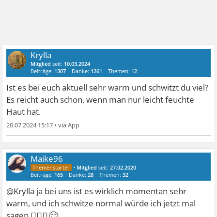
Krylla
Mitglied
seit:
10.03.2024
Beiträge:
1307
Danke:
1261
Themen:
12
Ist es bei euch aktuell sehr warm und schwitzt du viel?
Es reicht auch schon, wenn man nur leicht feuchte
Haut hat.
20.07.2024 15:17
•
Maike96
•
Mitglied
seit:
27.02.2020
Beiträge:
165
Danke:
28
Themen:
32
@Krylla ja bei uns ist es wirklich momentan sehr
warm, und ich schwitze normal würde ich jetzt mal
🤷🏻‍♀😊
sagen