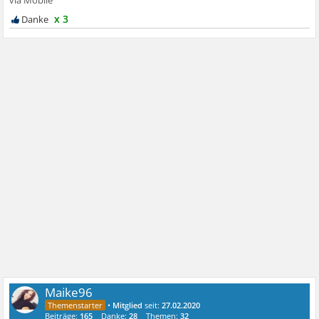
x 3
Maike96
•
Mitglied
seit:
27.02.2020
Beiträge:
165
Danke:
28
Themen:
32