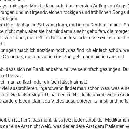
ayer mit super Musik, dann sofort beim ersten Anflug von Angst
prungen und mit irgendwelchen rockigen und fröhlichen Songs r
erflogen.
n Kreislauf gut in Schwung kam, und ich außerdem immer fröhli
ke nicht mehr, aber sie hat mir damals sehr geholfen, die morg
, wie früher, noch 2h im Bett und lese oder döse einfach noch 
ht.
bringen mach ich trotzdem noch, das find ich einfach schön, w
0 Crunches, noch bevor ich ins Bad geh, dann bin ich auch fit
b, dass sich ne Panik anbahnt, teilweise einfach gesungen. Du
met besser.
eil man zu flach oder einfach falsch atmet.)
viel ausprobieren, irgendwann findet man schon was, was einem
m Gedankenstop z.B. hat bei mir NIE funktioniert, vielen Andere
ar andere Ideen, damit du Vieles ausprobieren kannst, und hoffen
orben ist, heißt das nicht, dass jetzt jeder stirbt, der Medikame
ss der eine Arzt nicht weiß, was der andere Arzt dem Patienten ve