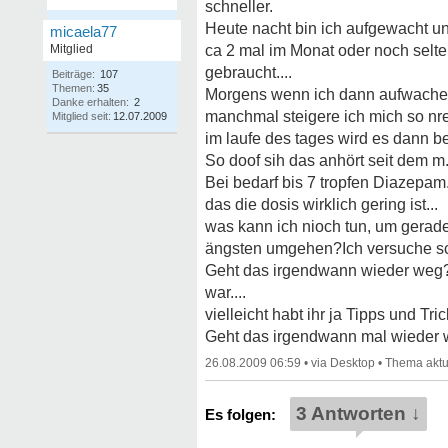
schneller.
Heute nacht bin ich aufgewacht un
micaela77
Mitglied
ca 2 mal im Monat oder noch selten
gebraucht....
Beiträge:
107
Themen:
35
Morgens wenn ich dann aufwache kr
Danke erhalten:
2
manchmal steigere ich mich so nr
Mitglied seit:
12.07.2009
im laufe des tages wird es dann be
So doof sih das anhört seit dem m
Bei bedarf bis 7 tropfen Diazepam.
das die dosis wirklich gering ist...
was kann ich nioch tun, um gerade
ängsten umgehen?Ich versuche sch
Geht das irgendwann wieder weg? 1
war....
vielleicht habt ihr ja Tipps und Tri
Geht das irgendwann mal wieder 
26.08.2009 06:59
•
•
3 Antworten ↓