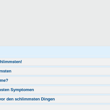
hlimmsten!
mmsten
ome?
msten Symptomen
vor den schlimmsten Dingen