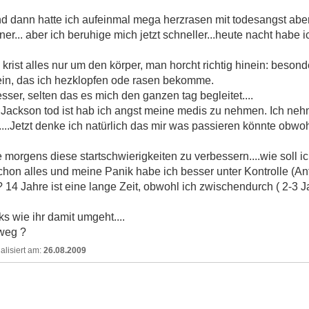
d dann hatte ich aufeinmal mega herzrasen mit todesangst aber
er... aber ich beruhige mich jetzt schneller...heute nacht habe 
ist alles nur um den körper, man horcht richtig hinein: beson
ein, das ich hezklopfen ode rasen bekomme.
sser, selten das es mich den ganzen tag begleitet....
.Jackson tod ist hab ich angst meine medis zu nehmen. Ich nehm
...Jetzt denke ich natürlich das mir was passieren könnte obwohl
 morgens diese startschwierigkeiten zu verbessern....wie soll 
on alles und meine Panik habe ich besser unter Kontrolle (Anf
4 Jahre ist eine lange Zeit, obwohl ich zwischendurch ( 2-3 Ja
cks wie ihr damit umgeht....
weg ?
26.08.2009