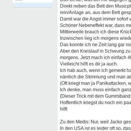
Direkt neben das Bett den Musicpl
rein/Anlage an, aus dem Bett ges
Damit war die Angst immer sofort v
Schöner Nebeneffekt war, dass mei
Mittlerweile brauch ich diese Krüc
Inzwischen lieg ich morgens wieder
Das konnte ich ne Zeit lang gar nic
Aber den Kreislauf in Schwung zu 
morgens. Jetzt mach ich einfach 4
Vielleicht hilft es dir ja auch.
Ich hab auch, wenn ich gemerkt ha
nämlich die Stimmung und man at
(Oft kriegt man ja Panikattacken, w
Ich denke, man muss einfach ganz 
(Dieser Trick mit dem Gummiband zu
Hoffentlich kriegst du noch ein pa
hilft
Zu den Medis: Nur, weil Jacko gest
In den USA ist es leider oft so, da