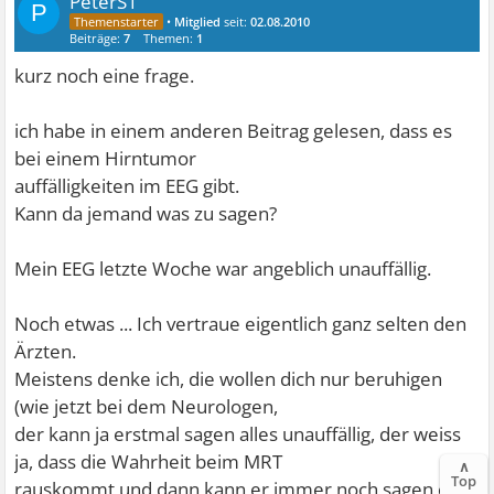
PeterS1
P
•
Mitglied
seit:
02.08.2010
Beiträge:
7
Themen:
1
kurz noch eine frage.
ich habe in einem anderen Beitrag gelesen, dass es
bei einem Hirntumor
auffälligkeiten im EEG gibt.
Kann da jemand was zu sagen?
Mein EEG letzte Woche war angeblich unauffällig.
Noch etwas ... Ich vertraue eigentlich ganz selten den
Ärzten.
Meistens denke ich, die wollen dich nur beruhigen
(wie jetzt bei dem Neurologen,
der kann ja erstmal sagen alles unauffällig, der weiss
ja, dass die Wahrheit beim MRT
∧
Top
rauskommt und dann kann er immer noch sagen er