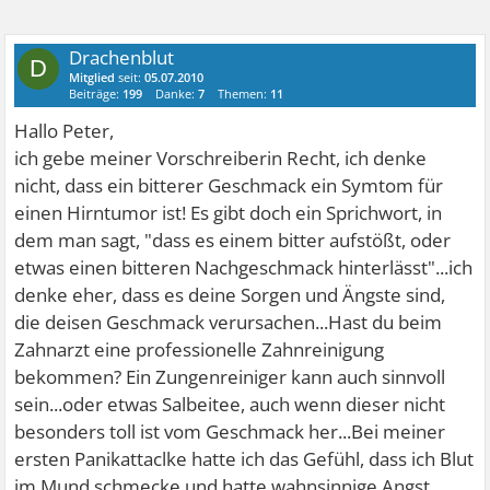
Drachenblut
D
Mitglied
seit:
05.07.2010
Beiträge:
199
Danke:
7
Themen:
11
Hallo Peter,
ich gebe meiner Vorschreiberin Recht, ich denke
nicht, dass ein bitterer Geschmack ein Symtom für
einen Hirntumor ist! Es gibt doch ein Sprichwort, in
dem man sagt, "dass es einem bitter aufstößt, oder
etwas einen bitteren Nachgeschmack hinterlässt"...ich
denke eher, dass es deine Sorgen und Ängste sind,
die deisen Geschmack verursachen...Hast du beim
Zahnarzt eine professionelle Zahnreinigung
bekommen? Ein Zungenreiniger kann auch sinnvoll
sein...oder etwas Salbeitee, auch wenn dieser nicht
besonders toll ist vom Geschmack her...Bei meiner
ersten Panikattaclke hatte ich das Gefühl, dass ich Blut
im Mund schmecke und hatte wahnsinnige Angst,