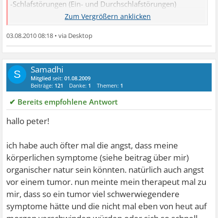
-Schlafstörungen (Ein- und Durchschlafstörungen)
-Kloßgefühl im Hals
-Übelkeit
03.08.2010 08:18
•
-Heißhunger
-Mundtrockenheit
-Schweißausbrüche
Samadhi
S
-Kältegefühl in den Gliedern
Mitglied
seit:
01.08.2009
Beiträge:
121
Danke:
1
Themen:
1
-Zittern an Händen und Füßen
-Muskelverspannungen (Die Angst im Nacken)
✔ Bereits empfohlene Antwort
-Kribbelgefühl, "als ob Ameisen darüber laufen"
hallo peter!
-Herzschmerzen, Herzklopfen, Stolpern, Rasen
-Störungen der Atmung, Hyperventilationssyndrom
ich habe auch öfter mal die angst, dass meine
-Magenbeschwerden
körperlichen symptome (siehe beitrag über mir)
-Durchfall
organischer natur sein könnten. natürlich auch angst
-Harndrang
vor einem tumor. nun meinte mein therapeut mal zu
-Unterleibsbeschwerden der Frau psychischen Ursprungs
mir, dass so ein tumor viel schwerwiegendere
-Funktionelles Urogenitalsyndrom
symptome hätte und die nicht mal eben von heut auf