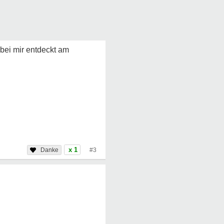
 bei mir entdeckt am
x 1
#3