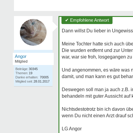
✔ Empfohlene Antwort
Dann willst Du lieber in Ungewiss
Meine Tochter hatte sich auch üb
Die wurden entfernt und zur Unter
Angor
war, war sie froh, losgegangen zu
Mitglied
Beiträge:
30345
Und angenommen, es wäre was nich
Themen:
19
damit, und man kann es gut beha
Danke erhalten:
70005
Mitglied seit:
28.01.2017
Deswegen soll man ja auch z.B. i
behandeln mit guter Aussicht auf 
Nichtsdestotrotz bin ich davon üb
wenn Du nicht einen Arzt drauf s
LG Angor