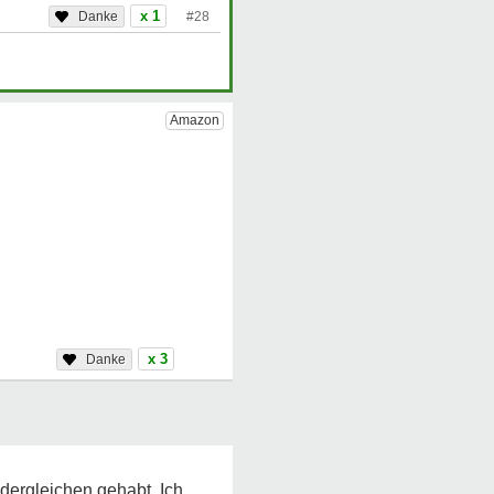
x 1
#28
x 3
 dergleichen gehabt. Ich