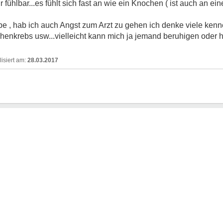
r fühlbar...es fühlt sich fast an wie ein Knochen ( ist auch an e
e , hab ich auch Angst zum Arzt zu gehen ich denke viele kenne
henkrebs usw...vielleicht kann mich ja jemand beruhigen oder h
28.03.2017