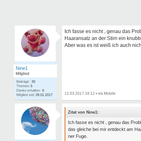
Ich fasse es nicht , genau das Pr
Haaransatz an der Stirn ein knubb
Aber was es ist weiß ich auch nic
Nine1
Mitglied
Beiträge:
30
Themen:
5
Danke erhalten:
6
12.03.2017 18:12
•
Mitglied seit:
28.01.2017
Zitat von Nine1:
Ich fasse es nicht , genau das Pro
das gleiche bei mir entdeckt am Ha
ner Fuge.