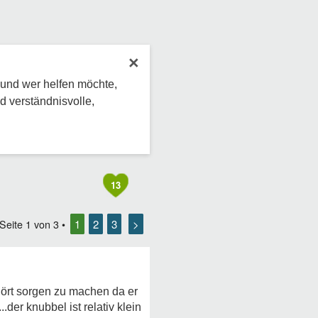
×
 und wer helfen möchte,
d verständnisvolle,
13
1
2
3
>
 Seite
1
von
3
•
hört sorgen zu machen da er
der knubbel ist relativ klein