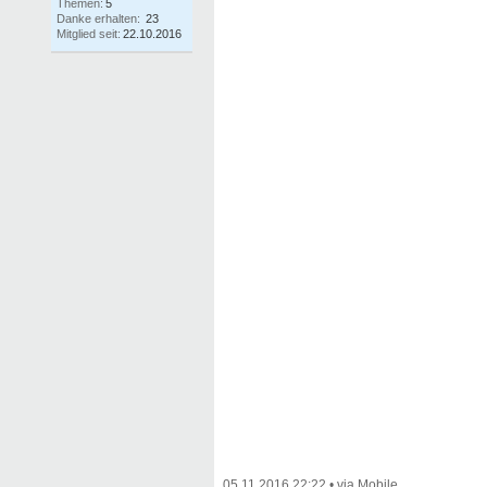
Themen:
5
Danke erhalten:
23
Mitglied seit:
22.10.2016
05.11.2016 22:22
•