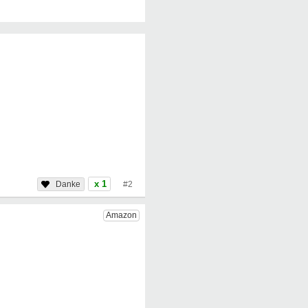
x 1
#2