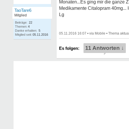
Monaten...Es ging mir die ganze Ze
Medikamente Citalopram 40mg... Ich
TaoTare6
Lg
Mitglied
Beiträge:
22
Themen:
4
Danke erhalten:
5
05.11.2016 16:07
•
•
Mitglied seit:
05.11.2016
11 Antworten ↓