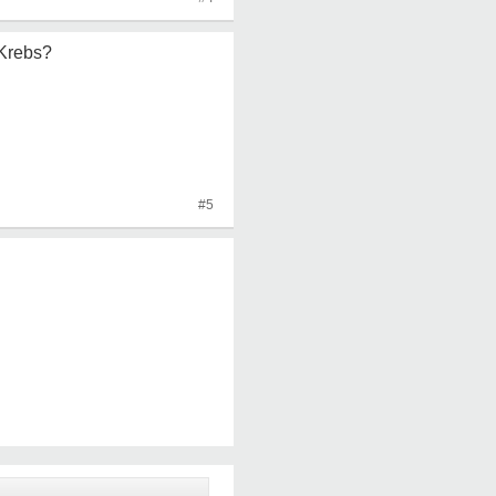
 Krebs?
#5