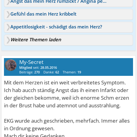
Angst das mein Herz rumzickt / Angina pectoris? / HRST?
Gefühl das mein Herz kribbelt
Appetitlosigkeit - schädigt das mein Herz?
Weitere Themen laden
My-Secret
Mitglied
seit:
28.05.2016
Beiträge:
270
Danke:
62
Themen:
19
Mit dem Herzen ist ein weit verbreitetes Symptom.
Ich hab aucch ständig Angst das ih einen Infarkt oder
der gleichen bekomme, weil ich enorme Schm erzen
in der Brust habe und atemnot und ausstrahlung.
EKG wurde auch geschrieben, mehrfach. Immer alles
in Ordnung gewesen.
Mach dir keine Gedanken.