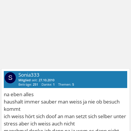
Sonia333
S
Mitglied
seit:
27.10.2010
Beiträge:
251
Danke:
1
Themen:
5
na eben alles
haushalt immer sauber man weiss ja nie ob besuch
kommt
ich weiss hört sich doof an man setzt sich selber unter
stress aber ich weiss auch nicht
manchmal denke ich dann na ja wem es dann nicht