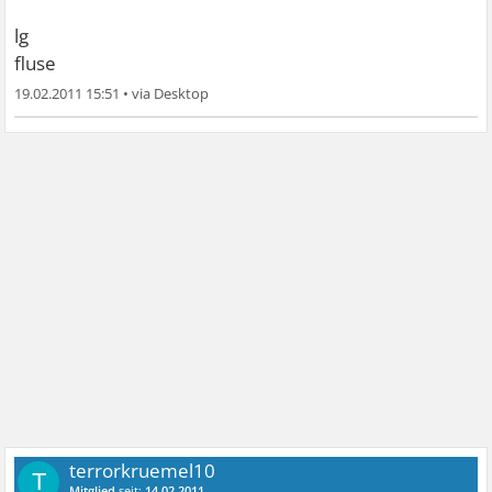
lg
fluse
19.02.2011 15:51
•
terrorkruemel10
T
Mitglied
seit:
14.02.2011