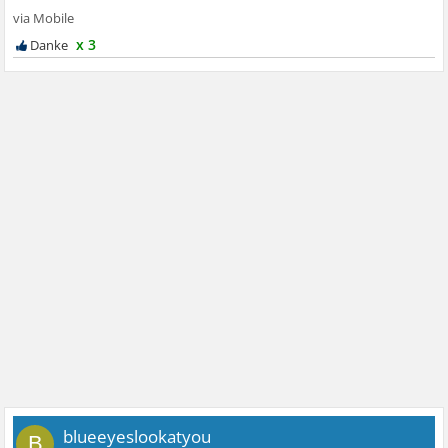
x 3
blueeyeslookatyou
B