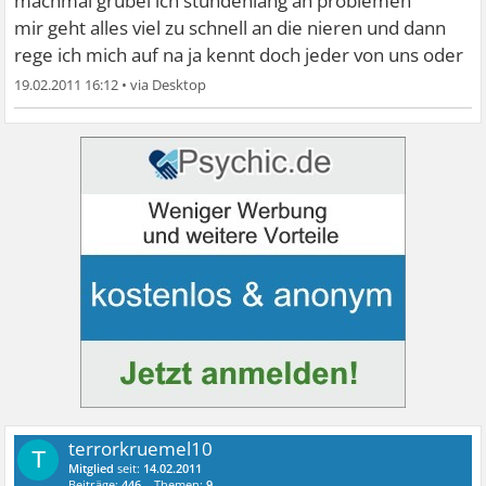
machmal grübel ich stundenlang an problemen
mir geht alles viel zu schnell an die nieren und dann
rege ich mich auf na ja kennt doch jeder von uns oder
19.02.2011 16:12
•
terrorkruemel10
T
Mitglied
seit:
14.02.2011
Beiträge:
446
Themen:
9