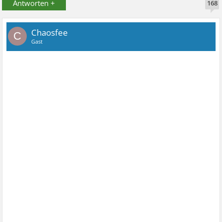
Antworten +
168
Chaosfee
C
Gast