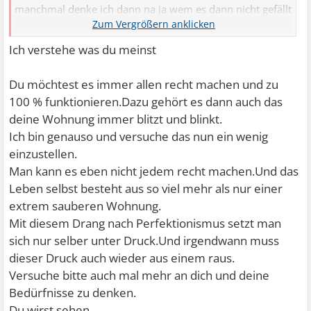
manchmal denke ich dann na ja wem es dann nicht gefällt
pech gehabt
wir müssen uns wohl fühlen aber mittlerweile ist es so
Ich verstehe was du meinst
wenn ich was liegen sehe oder so muss es gleich gemacht
werden hmm
Du möchtest es immer allen recht machen und zu
und ach ich weiss auch nicht wie ich es erklären soll eben
100 % funktionieren.Dazu gehört es dann auch das
alles 120%
deine Wohnung immer blitzt und blinkt.
so das keiner einem was sagen kann
Ich bin genauso und versuche das nun ein wenig
hmm
einzustellen.
Man kann es eben nicht jedem recht machen.Und das
Leben selbst besteht aus so viel mehr als nur einer
extrem sauberen Wohnung.
Mit diesem Drang nach Perfektionismus setzt man
sich nur selber unter Druck.Und irgendwann muss
dieser Druck auch wieder aus einem raus.
Versuche bitte auch mal mehr an dich und deine
Bedürfnisse zu denken.
Du wirst sehen...