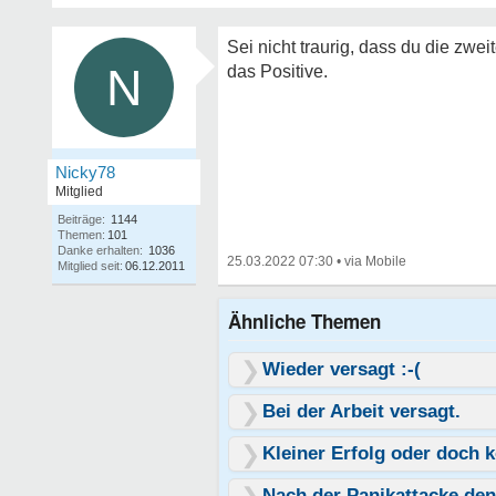
Sei nicht traurig, dass du die zwei
N
das Positive.
Nicky78
Mitglied
Beiträge:
1144
Themen:
101
Danke erhalten:
1036
25.03.2022 07:30
•
Mitglied seit:
06.12.2011
Ähnliche Themen
Wieder versagt :-(
Bei der Arbeit versagt.
Kleiner Erfolg oder doch 
Nach der Panikattacke de