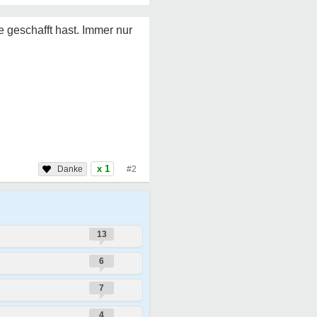
te geschafft hast. Immer nur
x 1
#2
13
6
7
4