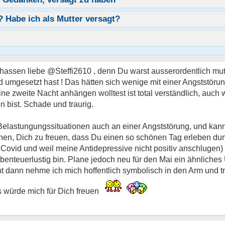
 Habe ich als Mutter versagt?
hassen liebe @Steffi2610 , denn Du warst ausserordentlich mut
d umgesetzt hast ! Das hätten sich wenige mit einer Angststöru
ine zweite Nacht anhängen wolltest ist total verständlich, auc
n bist. Schade und traurig.
 Belastungungssituationen auch an einer Angststörung, und ka
uchen, Dich zu freuen, dass Du einen so schönen Tag erleben durf
 Covid und weil meine Antidepressive nicht positiv anschlugen)
abenteuerlustig bin. Plane jedoch neu für den Mai ein ähnlich
t dann nehme ich mich hoffentlich symbolisch in den Arm und trö
s würde mich für Dich freuen