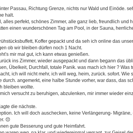
inter Passau, Richtung Grenze, nichts nur Wald und Einöde. seh
e halt.
alles perfekt, schönes Zimmer, alle ganz lieb, freundlich und h
hatten einen wunderschönen Tag am Pool, in der Sauna, herrlic
Frühstücksbuffett, Koffer gepackt und da seh ich online das unse
agen ob wir bleiben dürfen noch 1 Nacht.
eht's mir mal gut, ich kann etwas genießen.
 zurück ins Zimmer, wieder ausgepackt und dann begann das üb
, Übelkeit, Durchfall, totale Panik. was mach ich hier ? Was t
, ich will nicht mehr, ich will weg, heim, zurück. sofort. Wie 
he durch. angemerkt, eine halbe Stunde vorher, war dass, das sc
h bleiben wollte.
 mich versucht zu beruhigen, abzulenken, mir immer wieder ein
agte die nächste.
ption. Ich will doch auschecken, keine Verlängerung- Migräne, g
er.
😔
Ihnen gute Besserung und gute Heimfahrt.
waren weg. na klar. und wiedereinmal versagt, zur Geisel der A