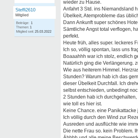
wieder zu Hause.
Anfahrt 3 Std. ins Niemandsland h
Steffi2610
Mitglied
Übelkeit, Atemprobleme das üblich
Dann Ankunft super schönes Hotel, 
Beiträge:
1
Themen:
1
Sämtliche Angst total verflogen, 
Mitglied seit:
25.03.2022
perfekt.
Heute früh, alles super. leckeres 
Ich so, völlig spontan, lass uns fr
Boaaahhh war ich stolz, endlich g
Natürlich ging die Verlängerung.
Wie aus heiterem Himmel. Herzrasen
Stunden? Warum hab ich das gemacht
dieser Übelkeit Durchfall. Ich dre
selbst entschieden, unbedingt noc
2 Stunden hab ich durchgehalten,
wie toll es hier ist.
Keine Chance. eine Panikattacke j
Ich völlig durch den Wind zur Reze
Ausreden und ausflüchte wie imm
Die nette Frau so. kein Problem. 
Ähhhh und alle meine Beschwerden 