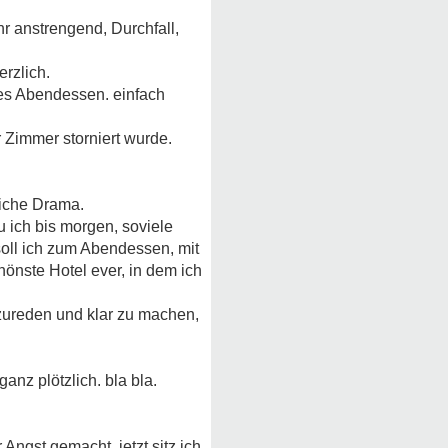
r anstrengend, Durchfall,
erzlich.
hes Abendessen. einfach
r Zimmer storniert wurde.
liche Drama.
u ich bis morgen, soviele
soll ich zum Abendessen, mit
hönste Hotel ever, in dem ich
zureden und klar zu machen,
anz plötzlich. bla bla.
ngst gemacht. jetzt sitz ich