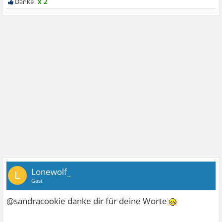
x 2
Lonewolf_
L
Gast
@sandracookie danke dir für deine Worte