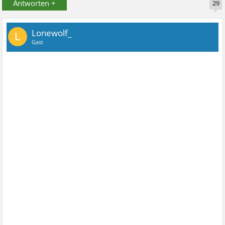
Antworten +
29
Lonewolf_
L
Gast