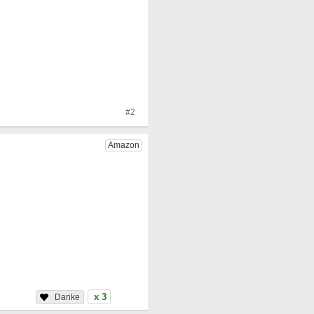
#2
x 3