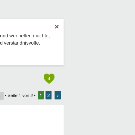
×
 und wer helfen möchte,
d verständnisvolle,
4
1
2
>
• Seite
1
von
2
•
1