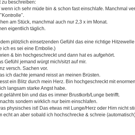
t zu beschreiben:
auf wenn ich sehr müde bin & schon fast einschlafe. Manchmal v
Kontrolle".
ochen am Stück, manchmal auch nur 2,3 x im Monat.
n eigentlich täglich.
dem plötzlich einsetzenden Gefühl das eine richtige Hitzewell
 ich es sei eine Embolie.)
rien & bin hochgeschreckt und dann hat es aufgehört.
 Gefühl jemand würgt mich/sitzt auf mir.
nz versch. Sachen vor.
as ich dachte jemand reisst an meinen Brüsten.
iesst ein Blitz durch mein Herz. Bin hochgeschreckt mit enorme
ich langsam starke Angst habe.
cht gelähmt bin und das es immer Brustkorb/Lunge betrifft.
nachts sondern wirklich nur beim einschlafen.
as physisches ist! Das etwas mit Lunge/Herz oder Hirn nicht st
m echt an aber sobald ich hochschrecke & schreie (automatisch) 