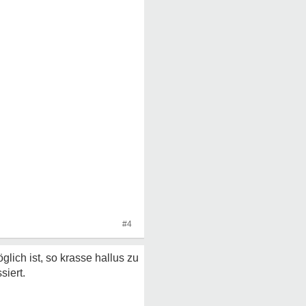
#4
ich ist, so krasse hallus zu
siert.