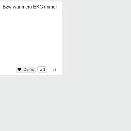
z.. Bzw war mein EKG immer
x 1
#3