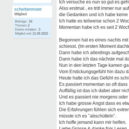
Ich versuche es nun so gut es geh
Also erstmal , es tritt immer nur 
scherbenmeer
Mitglied
die Gedanken und ich habe keine "
Ich hatte es teilweise schon 2 W
Beiträge:
16
Themen:
2
Momentan habe ich es seit 2 Woche
Danke erhalten:
3
Mitglied seit:
21.05.2022
Begonnen hat es eines nachts mit 
schiesst. (Im ersten Moment dachte
Dann habe ich allerdings aufgesch
Dann habe ich das nächste mal das
Nun in den letzten Tage kamen ga
Vom Erstickungsgefühl hin dazu d
Heute hatte ich das Gefühl es sch
Es passiert momentan so oft dass 
Auffällig ist das ich dabei aber ni
Und es passiert nie morgens oder 
Ich habe grosse Angst dass es etw
Die Erfahrungen fühlen sich extre
müsste ich es "abschütteln".
Ich hoffe jemand kann mir helfen.
Liebe Grüsse & danke fürs Lesen.