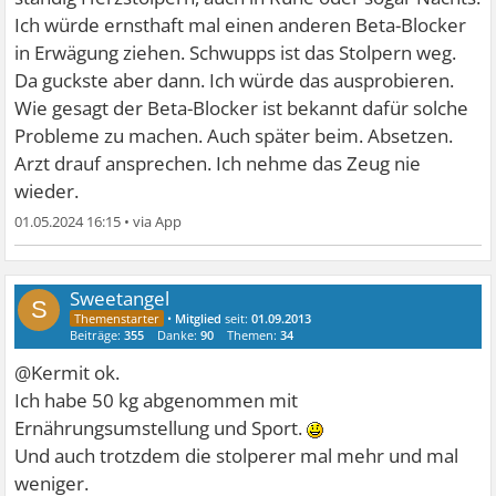
Ich würde ernsthaft mal einen anderen Beta-Blocker
in Erwägung ziehen. Schwupps ist das Stolpern weg.
Da guckste aber dann. Ich würde das ausprobieren.
Wie gesagt der Beta-Blocker ist bekannt dafür solche
Probleme zu machen. Auch später beim. Absetzen.
Arzt drauf ansprechen. Ich nehme das Zeug nie
wieder.
01.05.2024 16:15
•
Sweetangel
S
•
Mitglied
seit:
01.09.2013
Beiträge:
355
Danke:
90
Themen:
34
@Kermit ok.
Ich habe 50 kg abgenommen mit
Ernährungsumstellung und Sport.
Und auch trotzdem die stolperer mal mehr und mal
weniger.