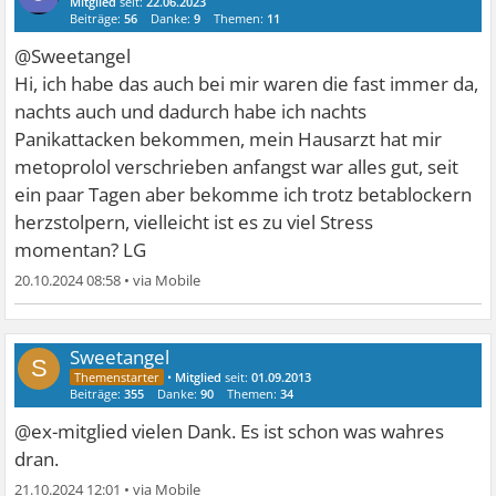
Mitglied
seit:
22.06.2023
Beiträge:
56
Danke:
9
Themen:
11
@Sweetangel
Hi, ich habe das auch bei mir waren die fast immer da,
nachts auch und dadurch habe ich nachts
Panikattacken bekommen, mein Hausarzt hat mir
metoprolol verschrieben anfangst war alles gut, seit
ein paar Tagen aber bekomme ich trotz betablockern
herzstolpern, vielleicht ist es zu viel Stress
momentan? LG
20.10.2024 08:58
•
Sweetangel
S
•
Mitglied
seit:
01.09.2013
Beiträge:
355
Danke:
90
Themen:
34
@ex-mitglied vielen Dank. Es ist schon was wahres
dran.
21.10.2024 12:01
•