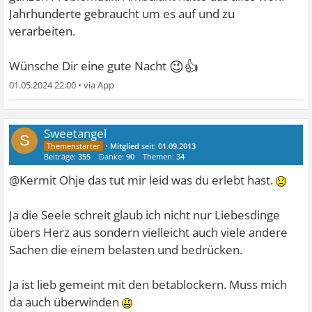
Jahrhunderte gebraucht um es auf und zu
verarbeiten.
😉👍
Wünsche Dir eine gute Nacht
01.05.2024 22:00
•
Sweetangel
S
•
Mitglied
seit:
01.09.2013
Beiträge:
355
Danke:
90
Themen:
34
@Kermit Ohje das tut mir leid was du erlebt hast.
Ja die Seele schreit glaub ich nicht nur Liebesdinge
übers Herz aus sondern vielleicht auch viele andere
Sachen die einem belasten und bedrücken.
Ja ist lieb gemeint mit den betablockern. Muss mich
da auch überwinden