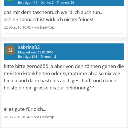
Beiträge:
114
Danke:
2
Themen:
20
das mit dem taschentuch werd ich auch tun....
achjee zahnarzt ist wirklich nichts feines!
22.06.2010 10:45
•
sabrina82
S
Mitglied
seit:
15.06.2010
Beiträge:
816
Themen:
2
bitte bitte gernöööö
ja aber von den zähnen gehen die
meisten krankheiten oder symptome ab also nix wie
hin da und dann haste es auch geschafft und danch
holste dir ein grosse eis zur belohnung^^
alles gute für dich...
22.06.2010 10:47
•