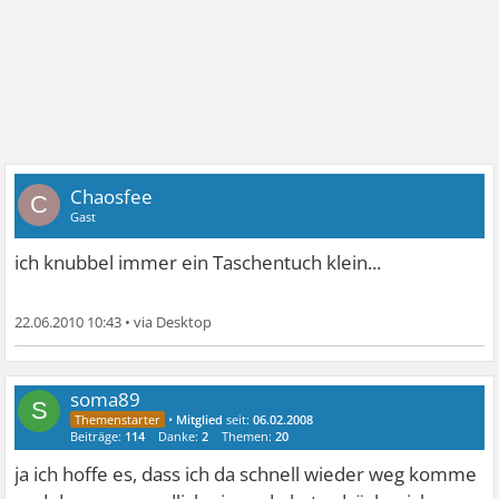
Chaosfee
C
Gast
ich knubbel immer ein Taschentuch klein...
22.06.2010 10:43
•
soma89
S
•
Mitglied
seit:
06.02.2008
Beiträge:
114
Danke:
2
Themen:
20
ja ich hoffe es, dass ich da schnell wieder weg komme