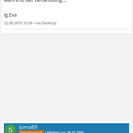
lg.Eva
22.06.2010 10:39
•
soma89
S
•
Mitglied
seit:
06.02.2008