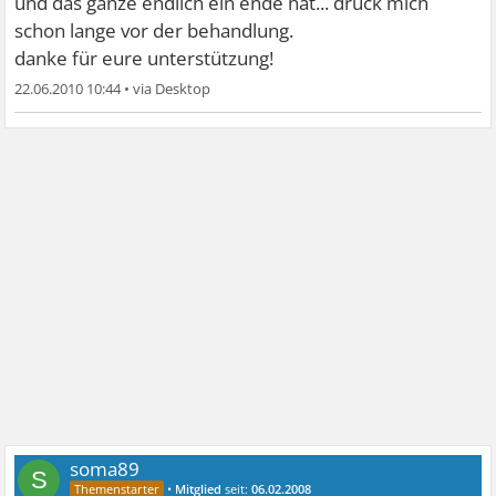
und das ganze endlich ein ende hat... drück mich
schon lange vor der behandlung.
danke für eure unterstützung!
22.06.2010 10:44
•
soma89
S
•
Mitglied
seit:
06.02.2008