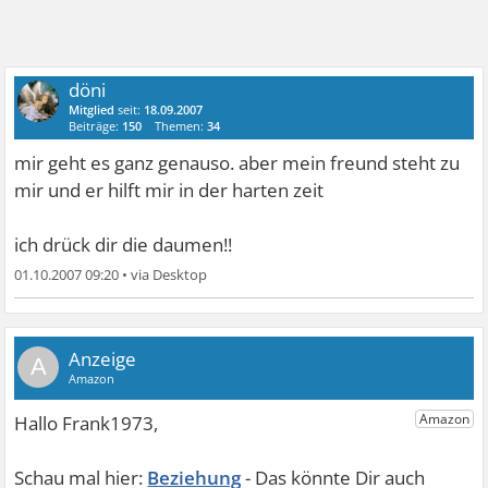
döni
Mitglied
seit:
18.09.2007
Beiträge:
150
Themen:
34
mir geht es ganz genauso. aber mein freund steht zu
mir und er hilft mir in der harten zeit
ich drück dir die daumen!!
01.10.2007 09:20
•
A
Beziehung