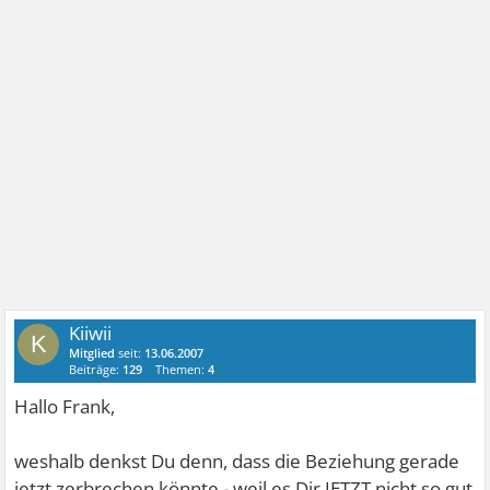
Kiiwii
K
Mitglied
seit:
13.06.2007
Beiträge:
129
Themen:
4
Hallo Frank,
weshalb denkst Du denn, dass die Beziehung gerade
jetzt zerbrechen könnte - weil es Dir JETZT nicht so gut