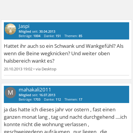
Jaspi
Mitglied
seit:
30.04.2013
Beiträge:
1004
Danke:
151
Themen:
85
Hattet ihr auch so ein Schwank und Wankgefühl? Als
wenn die Beine wegknicken? Und weiter oben
halsbereich wankt es?
20.10.2013 19:02
•
mahakali2011
M
Mitglied
seit:
16.07.2013
Beiträge:
1703
Danke:
112
Themen:
17
ja das hatte ich dieses jahr vor ostern , fast einen
ganzen monat lang , tag und nacht durchgehend ....ich
konnte nicht die wohnung verlassen ,
geschweigedenn aufräumen , nur liegen ..die