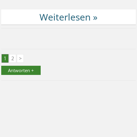
1
2
>
Antworten +