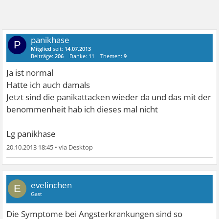
panikhase
P
Mitglied
seit:
14.07.2013
Beiträge:
206
Danke:
11
Themen:
9
Ja ist normal
Hatte ich auch damals
Jetzt sind die panikattacken wieder da und das mit der
benommenheit hab ich dieses mal nicht
Lg panikhase
20.10.2013 18:45
•
evelinchen
E
Gast
Die Symptome bei Angsterkrankungen sind so