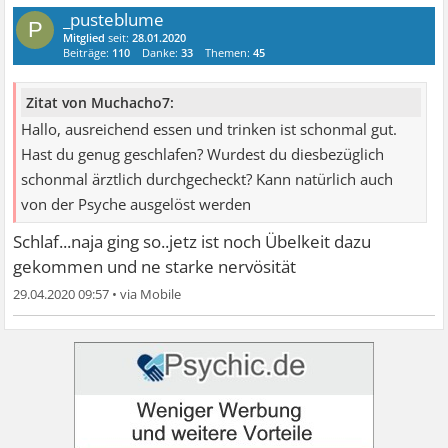
_pusteblume
P
Mitglied
seit:
28.01.2020
Beiträge:
110
Danke:
33
Themen:
45
Zitat von Muchacho7:
Hallo, ausreichend essen und trinken ist schonmal gut.
Hast du genug geschlafen? Wurdest du diesbezüglich
schonmal ärztlich durchgecheckt? Kann natürlich auch
von der Psyche ausgelöst werden
Schlaf...naja ging so..jetz ist noch Übelkeit dazu
gekommen und ne starke nervösität
29.04.2020 09:57
•