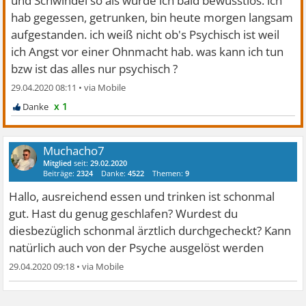
und Schwindel so als würde ich bald bewusstlos. ich
hab gegessen, getrunken, bin heute morgen langsam
aufgestanden. ich weiß nicht ob's Psychisch ist weil
ich Angst vor einer Ohnmacht hab. was kann ich tun
bzw ist das alles nur psychisch ?
29.04.2020 08:11
•
x 1
Muchacho7
Mitglied
seit:
29.02.2020
Beiträge:
2324
Danke:
4522
Themen:
9
Hallo, ausreichend essen und trinken ist schonmal
gut. Hast du genug geschlafen? Wurdest du
diesbezüglich schonmal ärztlich durchgecheckt? Kann
natürlich auch von der Psyche ausgelöst werden
29.04.2020 09:18
•