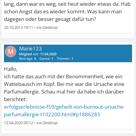
lang, dann war es weg, seit heut wieder etwas da. Hab
schon Angst das es wieder kommt. Was kann man
dagegen oder besser gesagt dafür tun?
20.10.2013 19:11
•
Marie123
M
Mitglied
seit:
11.04.2020
Beiträge:
4
Danke:
1
Themen:
1
Hallo,
ich hatte das auch mit der Benommenheit, wie ein
Wattebausch im Kopf. Bei mir war die Ursache eine
Parfumallergie. Schau mal hier da habe ich darüber
berichtet:
erfolgserlebnisse-f59/geheilt-von-burnout-ursache-
parfumallergie-t102200.html#p1886283
12.04.2020 00:12
•