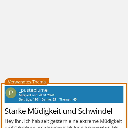
Verwandtes Thema
_pusteblume
P
Mitglied
seit:
28.01.2020
Beiträge:
110
Danke:
33
Themen:
45
Starke Müdigkeit und Schwindel
Hey ihr . ich hab seit gestern eine extreme Müdigkeit