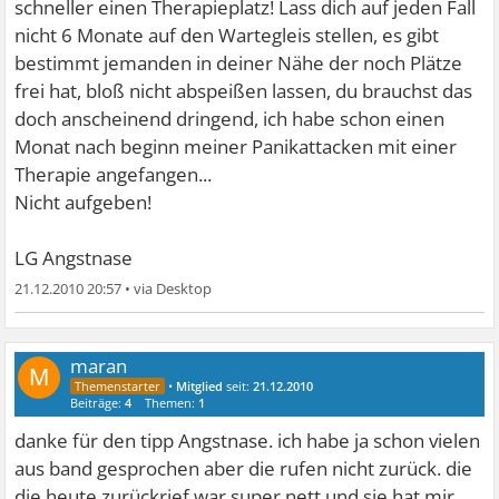
schneller einen Therapieplatz! Lass dich auf jeden Fall
nicht 6 Monate auf den Wartegleis stellen, es gibt
bestimmt jemanden in deiner Nähe der noch Plätze
frei hat, bloß nicht abspeißen lassen, du brauchst das
doch anscheinend dringend, ich habe schon einen
Monat nach beginn meiner Panikattacken mit einer
Therapie angefangen...
Nicht aufgeben!
LG Angstnase
21.12.2010 20:57
•
maran
M
•
Mitglied
seit:
21.12.2010
Beiträge:
4
Themen:
1
danke für den tipp Angstnase. ich habe ja schon vielen
aus band gesprochen aber die rufen nicht zurück. die
die heute zurückrief war super nett und sie hat mir