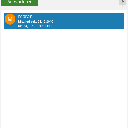
Antworten +
9
maran
M
Mitglied
seit:
21.12.2010
Beiträge:
4
Themen:
1