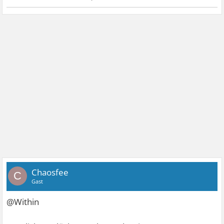
Chaosfee
C
Gast
@Within