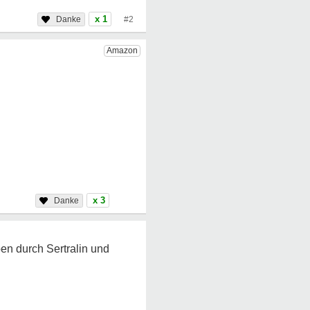
x 1
#2
x 3
en durch Sertralin und