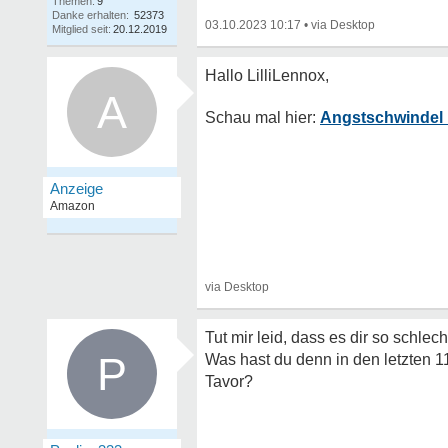
Themen:
9
Danke erhalten:
52373
03.10.2023 10:17
•
Mitglied seit:
20.12.2019
A
Angstschwindel 
Tut mir leid, dass es dir so schlech
P
Was hast du denn in den letzten 
Tavor?