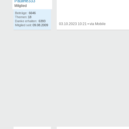
Pauline333
Mitglied
Beiträge:
6646
Themen:
18
Danke erhalten:
6393
03.10.2023 10:21
•
Mitglied seit:
09.08.2009