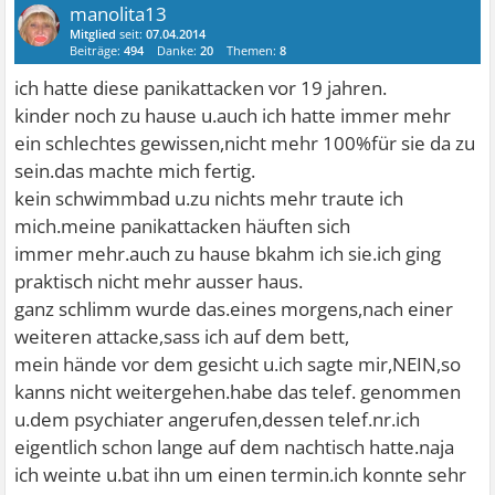
manolita13
Mitglied
seit:
07.04.2014
Beiträge:
494
Danke:
20
Themen:
8
ich hatte diese panikattacken vor 19 jahren.
kinder noch zu hause u.auch ich hatte immer mehr
ein schlechtes gewissen,nicht mehr 100%für sie da zu
sein.das machte mich fertig.
kein schwimmbad u.zu nichts mehr traute ich
mich.meine panikattacken häuften sich
immer mehr.auch zu hause bkahm ich sie.ich ging
praktisch nicht mehr ausser haus.
ganz schlimm wurde das.eines morgens,nach einer
weiteren attacke,sass ich auf dem bett,
mein hände vor dem gesicht u.ich sagte mir,NEIN,so
kanns nicht weitergehen.habe das telef. genommen
u.dem psychiater angerufen,dessen telef.nr.ich
eigentlich schon lange auf dem nachtisch hatte.naja
ich weinte u.bat ihn um einen termin.ich konnte sehr