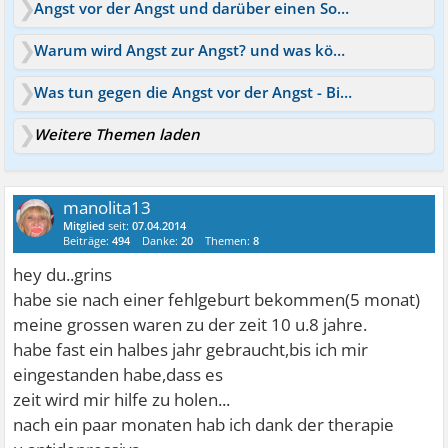
Angst vor der Angst und darüber einen Song schreiben
Warum wird Angst zur Angst? und was können wir tun ?
Was tun gegen die Angst vor der Angst - Bitte Hilfe .
Weitere Themen laden
manolita13
Mitglied
seit:
07.04.2014
Beiträge:
494
Danke:
20
Themen:
8
hey du..grins
habe sie nach einer fehlgeburt bekommen(5 monat)
meine grossen waren zu der zeit 10 u.8 jahre.
habe fast ein halbes jahr gebraucht,bis ich mir
eingestanden habe,dass es
zeit wird mir hilfe zu holen...
nach ein paar monaten hab ich dank der therapie