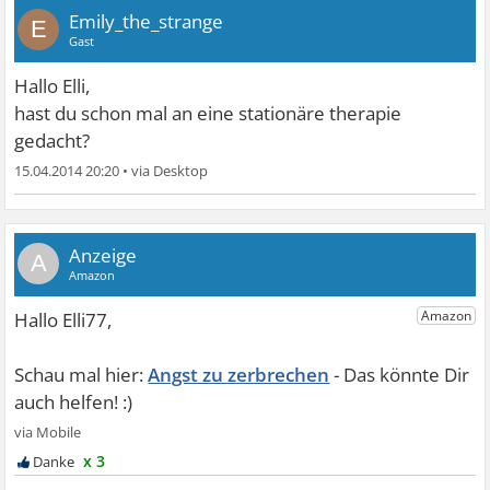
Emily_the_strange
E
Gast
Hallo Elli,
hast du schon mal an eine stationäre therapie
gedacht?
15.04.2014 20:20
•
A
Angst zu zerbrechen
x 3