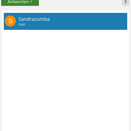
Antworten +
5
Sandrazumba
S
Gast