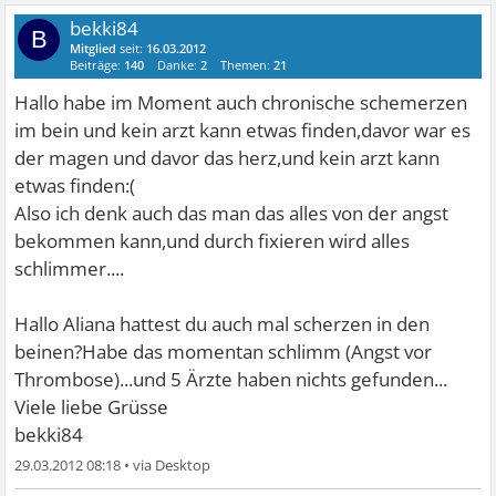
bekki84
B
Mitglied
seit:
16.03.2012
Beiträge:
140
Danke:
2
Themen:
21
Hallo habe im Moment auch chronische schemerzen
im bein und kein arzt kann etwas finden,davor war es
der magen und davor das herz,und kein arzt kann
etwas finden:(
Also ich denk auch das man das alles von der angst
bekommen kann,und durch fixieren wird alles
schlimmer....
Hallo Aliana hattest du auch mal scherzen in den
beinen?Habe das momentan schlimm (Angst vor
Thrombose)...und 5 Ärzte haben nichts gefunden...
Viele liebe Grüsse
bekki84
29.03.2012 08:18
•