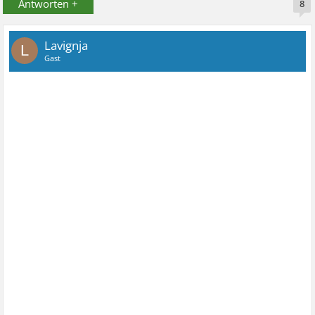
Antworten +
8
Lavignja
L
Gast