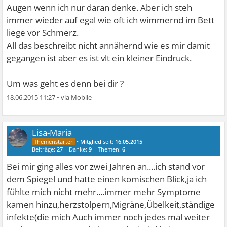
Augen wenn ich nur daran denke. Aber ich steh
immer wieder auf egal wie oft ich wimmernd im Bett
liege vor Schmerz.
All das beschreibt nicht annähernd wie es mir damit
gegangen ist aber es ist vlt ein kleiner Eindruck.
Um was geht es denn bei dir ?
18.06.2015 11:27
•
Lisa-Maria
•
Mitglied
seit:
16.05.2015
Beiträge:
27
Danke:
9
Themen:
6
Bei mir ging alles vor zwei Jahren an....ich stand vor
dem Spiegel und hatte einen komischen Blick,ja ich
fühlte mich nicht mehr....immer mehr Symptome
kamen hinzu,herzstolpern,Migräne,Übelkeit,ständige
infekte(die mich Auch immer noch jedes mal weiter