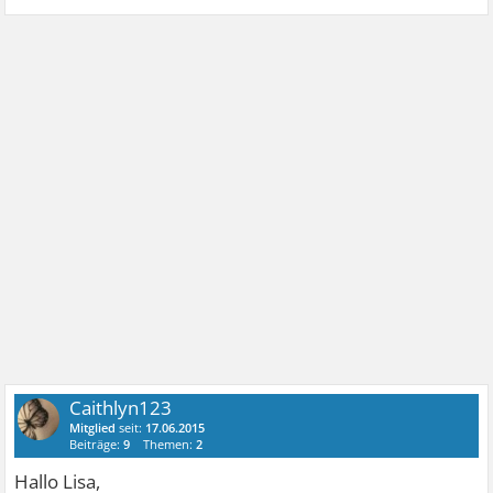
Caithlyn123
Mitglied
seit:
17.06.2015
Beiträge:
9
Themen:
2
Hallo Lisa,