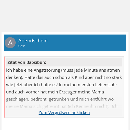
Abendschein
A
Gast
Zitat von Babsibuh:
Ich habe eine Angststörung (muss jede Minute ans atmen
denken). Hatte das auch schon als Kind aber nicht so stark
wie jetzt aber ich hatte es! In meinem ersten Lebensjahr
und auch vorher hat mein Erzeuger meine Mama
geschlagen, bedroht, getrunken und mich entführt wo
meine Mama sich getrennt hat (ich Kenne ihn nicht).. Ich
denke das ich es davon habe oder was meint ihr ? ? Kann
sowas davon kommen sonst habe ich keine körperlichen
Probleme hab auch bluttest , lungenvolumen Test und