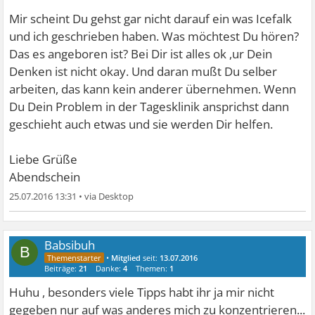
sonst was für Test gemacht ! (Nix gefunden). Kann man
Mir scheint Du gehst gar nicht darauf ein was Icefalk
sowas heilen und weg bekommen oder eher nicht? Ich
und ich geschrieben haben. Was möchtest Du hören?
bin in eine Tagesklink aber da helfen die uns nicht
Das es angeboren ist? Bei Dir ist alles ok ,ur Dein
besonders also hab ich den Eindruck .. Naja egal ich
Denken ist nicht okay. Und daran mußt Du selber
wollte jetzt selber mal paar Tipps holen oder Ratschläge
arbeiten, das kann kein anderer übernehmen. Wenn
oder vielleicht sogar eine Hilfe..
ich bedanke mich schon
Du Dein Problem in der Tagesklinik ansprichst dann
mal bei euch und hoffe irgendwer kann mir helfen....
geschieht auch etwas und sie werden Dir helfen.
grüße
Liebe Grüße
Abendschein
25.07.2016 13:31
•
Babsibuh
B
•
Mitglied
seit:
13.07.2016
Beiträge:
21
Danke:
4
Themen:
1
Huhu , besonders viele Tipps habt ihr ja mir nicht
gegeben nur auf was anderes mich zu konzentrieren...