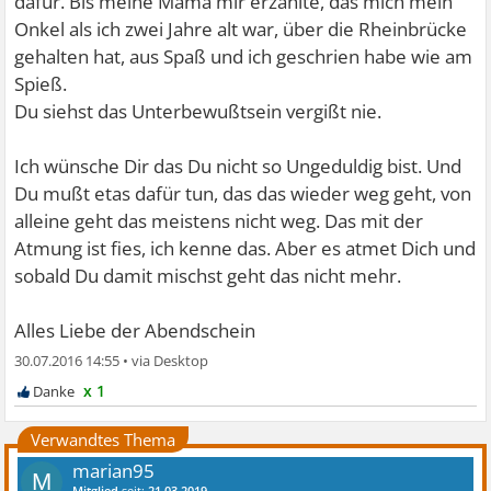
dafür. Bis meine Mama mir erzählte, das mich mein
Onkel als ich zwei Jahre alt war, über die Rheinbrücke
gehalten hat, aus Spaß und ich geschrien habe wie am
Spieß.
Du siehst das Unterbewußtsein vergißt nie.
Ich wünsche Dir das Du nicht so Ungeduldig bist. Und
Du mußt etas dafür tun, das das wieder weg geht, von
alleine geht das meistens nicht weg. Das mit der
Atmung ist fies, ich kenne das. Aber es atmet Dich und
sobald Du damit mischst geht das nicht mehr.
Alles Liebe der Abendschein
30.07.2016 14:55
•
x 1
Verwandtes Thema
marian95
M
Mitglied
seit:
21.03.2019