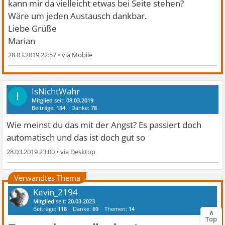
kann mir da vielleicht etwas bei Seite stehen?
Wäre um jeden Austausch dankbar.
Liebe Grüße
Marian
28.03.2019 22:57
•
IsNichtWahr
I
Mitglied
seit:
08.03.2019
Beiträge:
184
Danke:
78
Wie meinst du das mit der Angst? Es passiert doch
automatisch und das ist doch gut so
28.03.2019 23:00
•
Verwandtes Thema
Kevin_2194
Mitglied
seit:
20.03.2023
Beiträge:
118
Danke:
69
Themen:
14
∧
Top