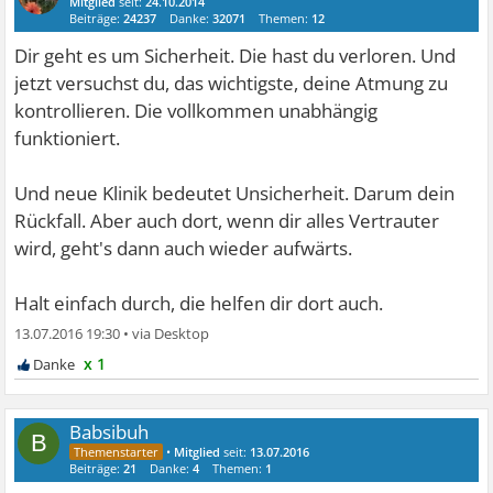
Mitglied
seit:
24.10.2014
Beiträge:
24237
Danke:
32071
Themen:
12
Dir geht es um Sicherheit. Die hast du verloren. Und
jetzt versuchst du, das wichtigste, deine Atmung zu
kontrollieren. Die vollkommen unabhängig
funktioniert.
Und neue Klinik bedeutet Unsicherheit. Darum dein
Rückfall. Aber auch dort, wenn dir alles Vertrauter
wird, geht's dann auch wieder aufwärts.
Halt einfach durch, die helfen dir dort auch.
13.07.2016 19:30
•
x 1
Babsibuh
B
•
Mitglied
seit:
13.07.2016
Beiträge:
21
Danke:
4
Themen:
1