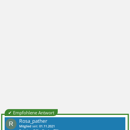
✔ Empfohlene Antwort
Rosa_pather
R
Mitglied
seit:
01.11.2021