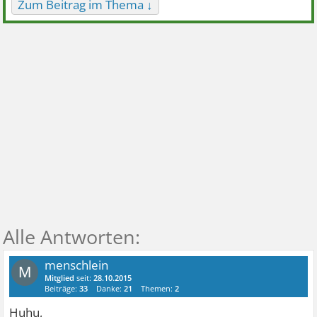
Zum Beitrag im Thema ↓
menschlein
M
Mitglied
seit:
28.10.2015
Beiträge:
33
Danke:
21
Themen:
2
Huhu,