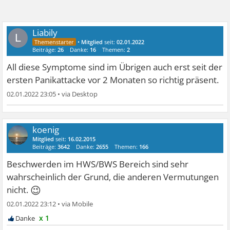
Liabily
L
•
Mitglied
seit:
02.01.2022
Beiträge:
26
Danke:
16
Themen:
2
All diese Symptome sind im Übrigen auch erst seit der
ersten Panikattacke vor 2 Monaten so richtig präsent.
02.01.2022 23:05
•
koenig
Mitglied
seit:
16.02.2015
Beiträge:
3642
Danke:
2655
Themen:
166
Beschwerden im HWS/BWS Bereich sind sehr
wahrscheinlich der Grund, die anderen Vermutungen
😉
nicht.
02.01.2022 23:12
•
x 1