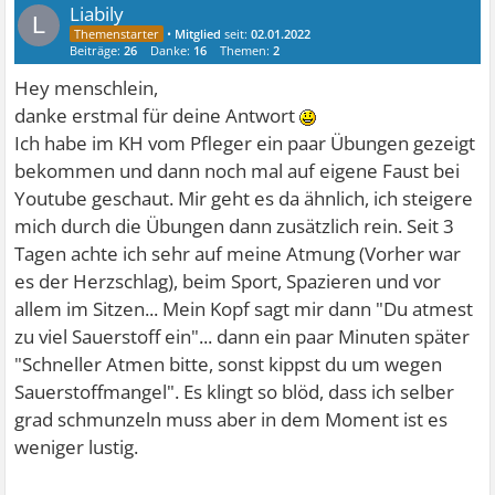
Liabily
L
•
Mitglied
seit:
02.01.2022
Beiträge:
26
Danke:
16
Themen:
2
Hey menschlein,
danke erstmal für deine Antwort
Ich habe im KH vom Pfleger ein paar Übungen gezeigt
bekommen und dann noch mal auf eigene Faust bei
Youtube geschaut. Mir geht es da ähnlich, ich steigere
mich durch die Übungen dann zusätzlich rein. Seit 3
Tagen achte ich sehr auf meine Atmung (Vorher war
es der Herzschlag), beim Sport, Spazieren und vor
allem im Sitzen... Mein Kopf sagt mir dann "Du atmest
zu viel Sauerstoff ein"... dann ein paar Minuten später
"Schneller Atmen bitte, sonst kippst du um wegen
Sauerstoffmangel". Es klingt so blöd, dass ich selber
grad schmunzeln muss aber in dem Moment ist es
weniger lustig.