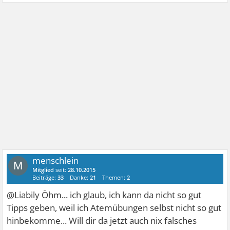
menschlein
M
Mitglied
seit:
28.10.2015
Beiträge:
33
Danke:
21
Themen:
2
@Liabily Öhm... ich glaub, ich kann da nicht so gut
Tipps geben, weil ich Atemübungen selbst nicht so gut
hinbekomme... Will dir da jetzt auch nix falsches