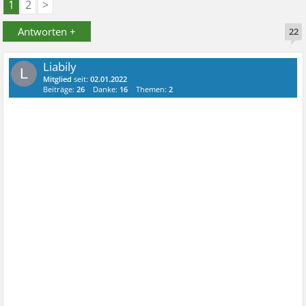
1
2
>
Antworten +
22
Liabily
L
Mitglied
seit:
02.01.2022
Beiträge:
26
Danke:
16
Themen:
2