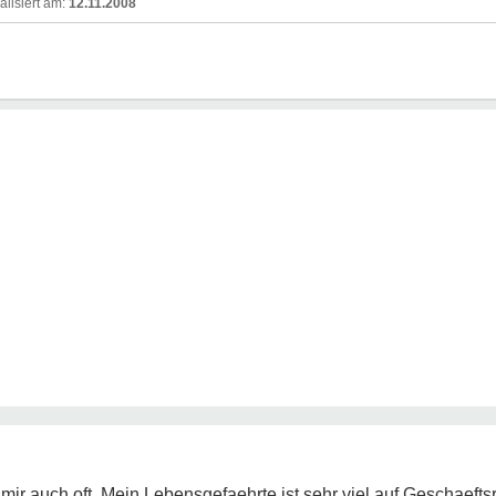
12.11.2008
mir auch oft. Mein Lebensgefaehrte ist sehr viel auf Geschaefts