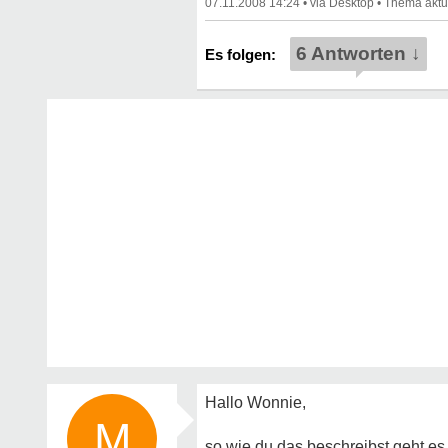
07.11.2008 14:24
•
•
6 Antworten ↓
Hallo Wonnie,
M
so wie du das beschreibst geht es 