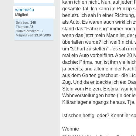
kann ich eh nicht. Nun, auf jeden
gesamte Tal. Ich kann im Prinzip
wonnie4u
Mitglied
benutzt. Ich sah in einer Richtung
als Auto. Es waren auch wirklich 
Beiträge:
348
Themen:
23
stand das "Fahrzeug" immer noch 
Danke erhalten:
3
wenn das jetzt mein Mann ist, de
Mitglied seit:
13.04.2008
überfallen wurde? Ich weiß nicht, 
um "scharf zu stellen" - es sah im
mal ein Auto vorbeifährt. Aber 20 
dachte: Prima, nun ist ihm viellei
ja bereits, und alleine in der Nac
aus dem Garten geschaut - die Lic
Zug. Und da entdeckte ich es: Das 
Stein vom Herzen. Erstmal war ich 
Wahnvorstellungen hatte (in der let
Kläranlageneingangs heraus. Tja, 
Ist schon heftig, oder? Kennt ihr 
Wonnie