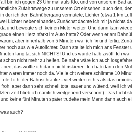
 Fall bin ich gegen 23 Uhr mal aufs Klo, und von unserem Bad au
 sämtliche Zufahrtswege zu unserem Ort einsehen, auch den, d
, in der ich den Bahnübergang vermutete, Lichter (etwa 1 km Luft
zwei Lichter nebeneinander. Zunächst dachte ich mir ja nichts d
da und bewegte sich keinen Meter weiter. Und dann kam wiede
r grade einen Herzinfarkt im Auto hatte? Oder wenn er am Bahn
warum, aber innerhalb von 5 Minuten war ich fix und fertig. Zunäc
mer noch aus wie Autolichter. Dann stellte ich mich ans Fenster 
Minuten lang tat sich NICHTS! Und es wurde halb zwölf. Ich war 
cht schon nicht mehr zu helfen. Beinahe wäre ich auch losgefahre
ht - nee, das wollte ich dann nicht riskieren. Ich hab dann den 
hter waren immer noch da. Vielleicht weitere schlimme 10 Minut
rote Licht der Bahnschranke - viel weiter rechts als das ominöse
froh, aber dann sehr schnell total sauer und wütend, weil ich w
zten Zeit blieb ich nämlich weitgehend verschont). Das Licht stel
und keine fünf Minuten später trudelte mein Mann dann auch ei
sowas auch?