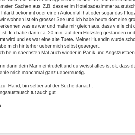
mmsten Sachen aus. Z.B. dass er im Hotelbadezimmer ausrutscht
Infarkt bekommt oder einen Autounfall hat oder sogar das Flug
 wir wohnen ist ein grosser See und ich habe heute dort eine g
ig erkennen was es war und malte mir gleich aus, dass vielleicht
t ist. Ich habe dann ca. 20 min. auf dem Holzsteg gestanden und
 wird und es war eine alte Tuete. Meiner Huendin wurde schon
be mich hinterher ueber mich selbst geaergert.
ch beim naechsten Mal auch wieder in Panik und Angstzustaende
 dann dein Mann eintrudelt und du weisst alles ist ok, dass du 
uehle mich manchmal ganz uebermuetig.
 zur Hand, bin selber auf der Suche danach.
gsaustausch tut auch gut.
a.