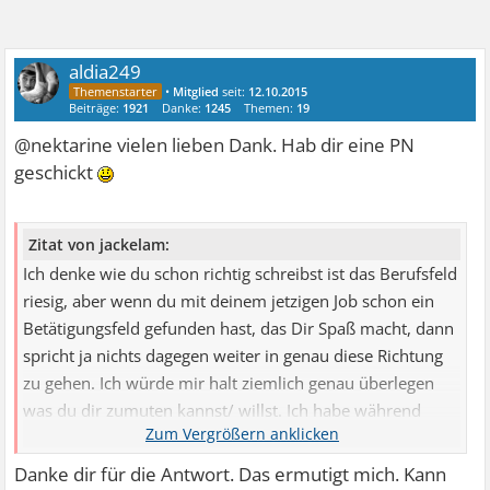
aldia249
•
Mitglied
seit:
12.10.2015
Beiträge:
1921
Danke:
1245
Themen:
19
@nektarine vielen lieben Dank. Hab dir eine PN
geschickt
Zitat von jackelam:
Ich denke wie du schon richtig schreibst ist das Berufsfeld
riesig, aber wenn du mit deinem jetzigen Job schon ein
Betätigungsfeld gefunden hast, das Dir Spaß macht, dann
spricht ja nichts dagegen weiter in genau diese Richtung
zu gehen. Ich würde mir halt ziemlich genau überlegen
was du dir zumuten kannst/ willst. Ich habe während
meines Zivildienstes in der Mobilen Pflege gearbeitet und
aufgrund dieser Erfahrung beschlossen, dass ein sozialer
Danke dir für die Antwort. Das ermutigt mich. Kann