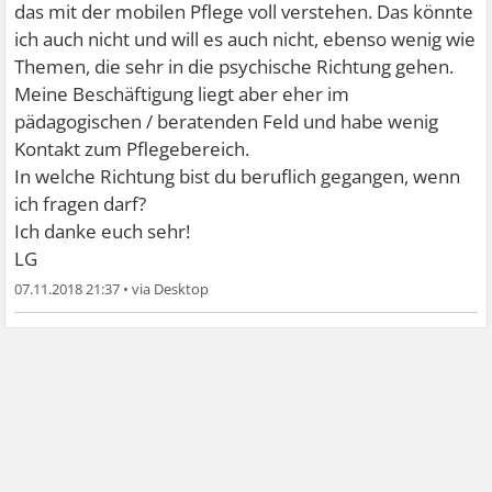
Beruf für mich auf keinen Fall in Frage kommt. Ich konnte
das mit der mobilen Pflege voll verstehen. Das könnte
mich dem ganzen Elend gegenüber, das ich da gesehen
ich auch nicht und will es auch nicht, ebenso wenig wie
habe, einfach nicht abgrenzen und bekam dann zum
Themen, die sehr in die psychische Richtung gehen.
erstenmal in meinem Leben Panikattacken und starke
Meine Beschäftigung liegt aber eher im
hypochondrische Ängste.
pädagogischen / beratenden Feld und habe wenig
Liebe Grüße Jack
Kontakt zum Pflegebereich.
In welche Richtung bist du beruflich gegangen, wenn
ich fragen darf?
Ich danke euch sehr!
LG
07.11.2018 21:37
•