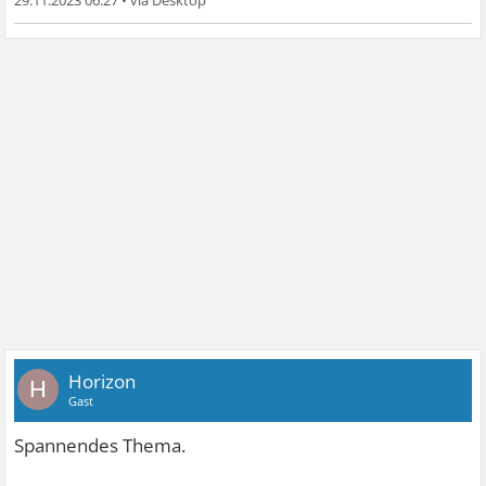
29.11.2023 06:27
•
Horizon
H
Gast
Spannendes Thema.