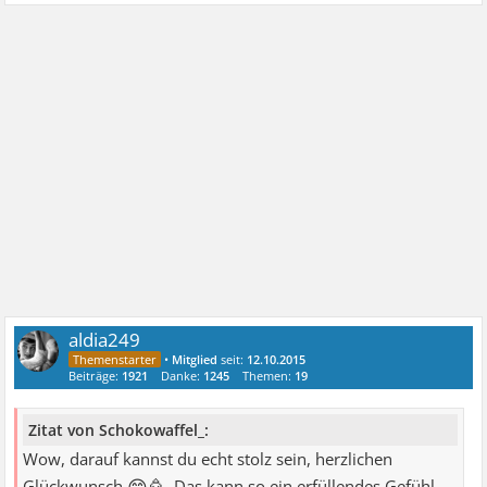
aldia249
•
Mitglied
seit:
12.10.2015
Beiträge:
1921
Danke:
1245
Themen:
19
Zitat von Schokowaffel_:
Wow, darauf kannst du echt stolz sein, herzlichen
😊🥳
Glückwunsch
Das kann so ein erfüllendes Gefühl