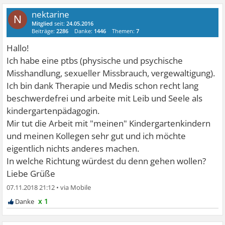
nektarine
N
Mitglied
seit:
24.05.2016
Beiträge:
2286
Danke:
1446
Themen:
7
Hallo!
Ich habe eine ptbs (physische und psychische
Misshandlung, sexueller Missbrauch, vergewaltigung).
Ich bin dank Therapie und Medis schon recht lang
beschwerdefrei und arbeite mit Leib und Seele als
kindergartenpädagogin.
Mir tut die Arbeit mit "meinen" Kindergartenkindern
und meinen Kollegen sehr gut und ich möchte
eigentlich nichts anderes machen.
In welche Richtung würdest du denn gehen wollen?
Liebe Grüße
07.11.2018 21:12
•
x 1