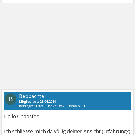
Beobachter
B
Mitglied
seit:
23.04.2010
Beiträge:
11369
Danke:
396
Themen:
31
Hallo Chaosfee
Ich schliesse mich da völlig deiner Ansicht (Erfahrung?)