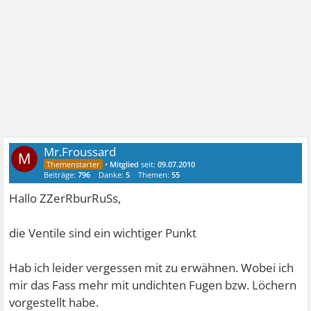
Mr.Froussard
M
•
Mitglied
seit:
09.07.2010
Beiträge:
796
Danke:
5
Themen:
55
Hallo ZZerRburRuSs,
die Ventile sind ein wichtiger Punkt
Hab ich leider vergessen mit zu erwähnen. Wobei ich
mir das Fass mehr mit undichten Fugen bzw. Löchern
vorgestellt habe.