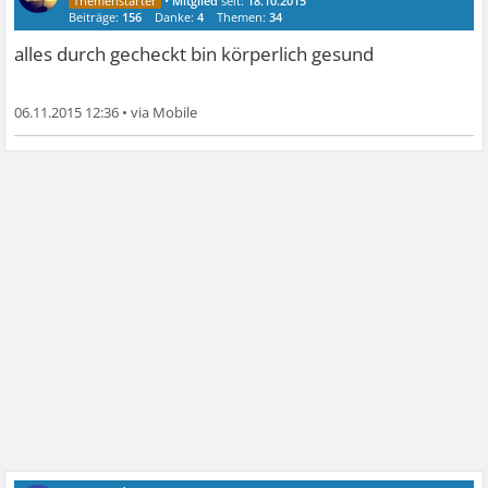
•
Mitglied
seit:
18.10.2015
Beiträge:
156
Danke:
4
Themen:
34
alles durch gecheckt bin körperlich gesund
06.11.2015 12:36
•