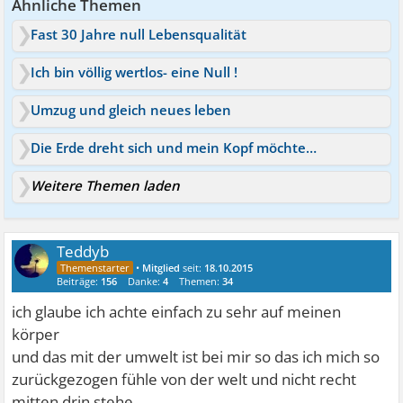
Ähnliche Themen
Fast 30 Jahre null Lebensqualität
Ich bin völlig wertlos- eine Null !
Umzug und gleich neues leben
Die Erde dreht sich und mein Kopf möchte gleich mit
Weitere Themen laden
Teddyb
•
Mitglied
seit:
18.10.2015
Beiträge:
156
Danke:
4
Themen:
34
ich glaube ich achte einfach zu sehr auf meinen
körper
und das mit der umwelt ist bei mir so das ich mich so
zurückgezogen fühle von der welt und nicht recht
mitten drin stehe