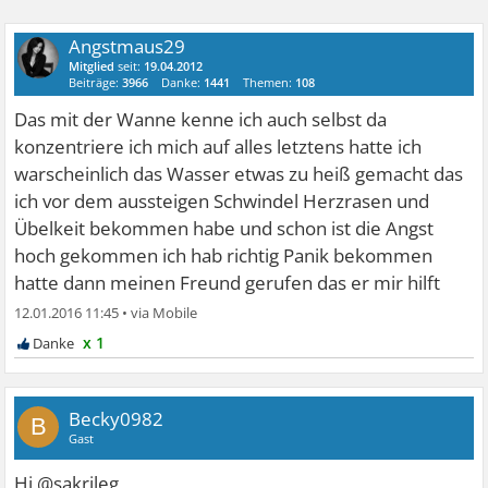
Angstmaus29
Mitglied
seit:
19.04.2012
Beiträge:
3966
Danke:
1441
Themen:
108
Das mit der Wanne kenne ich auch selbst da
konzentriere ich mich auf alles letztens hatte ich
warscheinlich das Wasser etwas zu heiß gemacht das
ich vor dem aussteigen Schwindel Herzrasen und
Übelkeit bekommen habe und schon ist die Angst
hoch gekommen ich hab richtig Panik bekommen
hatte dann meinen Freund gerufen das er mir hilft
12.01.2016 11:45
•
x 1
Becky0982
B
Gast
Hi @sakrileg