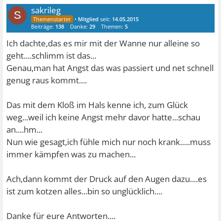
sakrileg
S
•
Mitglied
seit:
14.05.2015
Beiträge:
138
Danke:
29
Themen:
5
Ich dachte,das es mir mit der Wanne nur alleine so
geht....schlimm ist das...
Genau,man hat Angst das was passiert und net schnell
genug raus kommt....
Das mit dem Kloß im Hals kenne ich, zum Glück
weg...weil ich keine Angst mehr davor hatte...schau
an....hm...
Nun wie gesagt,ich fühle mich nur noch krank.....muss
immer kämpfen was zu machen...
Ach,dann kommt der Druck auf den Augen dazu....es
ist zum kotzen alles...bin so unglücklich....
Danke für eure Antworten....