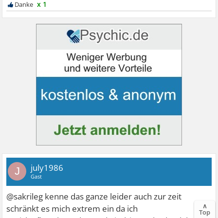
x 1
july1986
J
Gast
@sakrileg kenne das ganze leider auch zur zeit
∧
schränkt es mich extrem ein da ich
Top