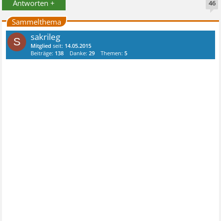
Antworten +
46
Sammelthema
sakrileg
S
Mitglied
seit:
14.05.2015
Beiträge:
138
Danke:
29
Themen:
5