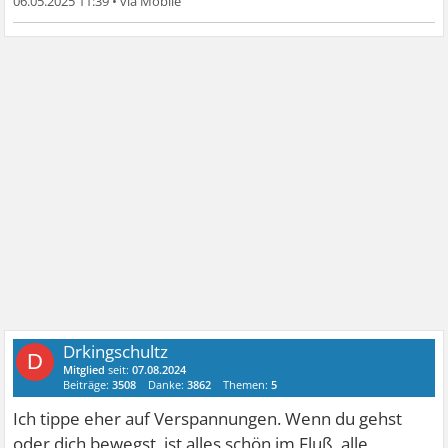
06.05.2025 11:39
•
Drkingschultz
D
Mitglied
seit:
07.08.2024
Beiträge:
3508
Danke:
3862
Themen:
5
Ich tippe eher auf Verspannungen. Wenn du gehst
oder dich bewegst, ist alles schön im Fluß, alle