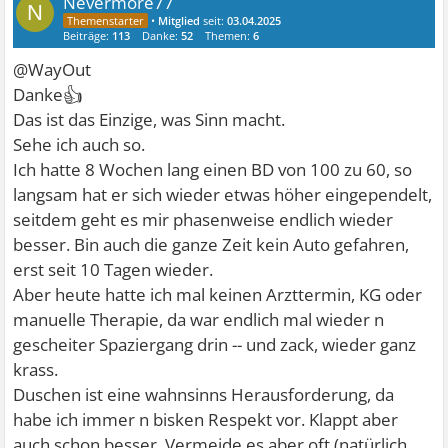
Nevermore77
N
•
Mitglied
seit:
03.04.2025
Beiträge:
113
Danke:
52
Themen:
6
@WayOut
👍
Danke
Das ist das Einzige, was Sinn macht.
Sehe ich auch so.
Ich hatte 8 Wochen lang einen BD von 100 zu 60, so
langsam hat er sich wieder etwas höher eingependelt,
seitdem geht es mir phasenweise endlich wieder
besser. Bin auch die ganze Zeit kein Auto gefahren,
erst seit 10 Tagen wieder.
Aber heute hatte ich mal keinen Arzttermin, KG oder
manuelle Therapie, da war endlich mal wieder n
gescheiter Spaziergang drin -- und zack, wieder ganz
krass.
Duschen ist eine wahnsinns Herausforderung, da
habe ich immer n bisken Respekt vor. Klappt aber
auch schon besser. Vermeide es aber oft (natürlich