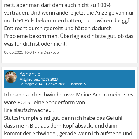
nett, aber man darf dem auch nicht zu 100%
vertrauen. Und wenn andere jetzt die Anzeige von nur
noch 54 Puls bekommen hätten, dann wären die ggf.
Erst recht durch gedreht und hätten dadurch
Probleme bekommen. Überleg es dir bitte gut, ob das
was für dich ist oder nicht.
06.05.2025 16:04
•
Ashantie
Mitglied
seit:
12.09.2023
Beiträge:
2614
Danke:
2888
Themen:
5
Ich habe auch Schwindel usw. Meine Ärztin meinte, es
wäre POTS , eine Sonderform von
Kreislaufschwäche....
Stützstrümpfe sind gut, denn ich habe das Gefühl,
dass mein Blut aus dem Kopf absackt und dann
kommt der Schwindel, gerade wenn ich aufstehe und