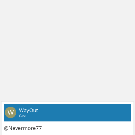
WayOut
W
Gast
@Nevermore77