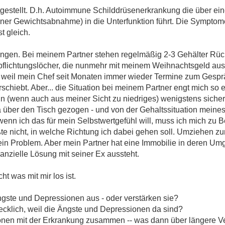
tgestellt. D.h. Autoimmune Schilddrüsenerkrankung die über ei
iner Gewichtsabnahme) in die Unterfunktion führt. Die Symptom
t gleich.
tungen. Bei meinem Partner stehen regelmäßig 2-3 Gehälter Rüc
rpflichtungslöcher, die nunmehr mit meinem Weihnachtsgeld au
n, weil mein Chef seit Monaten immer wieder Termine zum Gespräc
hiebt. Aber... die Situation bei meinem Partner engt mich so ei
n (wenn auch aus meiner Sicht zu niedriges) wenigstens sicher
da über den Tisch gezogen - und von der Gehaltssituation meine
wenn ich das für mein Selbstwertgefühl will, muss ich mich zu B
wüßte nicht, in welche Richtung ich dabei gehen soll. Umziehen z
 kein Problem. Aber mein Partner hat eine Immobilie in deren 
nanzielle Lösung mit seiner Ex aussteht.
ht was mit mir los ist.
gste und Depressionen aus - oder verstärken sie?
ecklich, weil die Ängste und Depressionen da sind?
nen mit der Erkrankung zusammen -- was dann über längere Ve