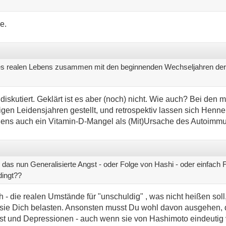
e.
es realen Lebens zusammen mit den beginnenden Wechseljahren der A
diskutiert. Geklärt ist es aber (noch) nicht. Wie auch? Bei den
igen Leidensjahren gestellt, und retrospektiv lassen sich Henne 
igens auch ein Vitamin-D-Mangel als (Mit)Ursache des Autoim
 das nun Generalisierte Angst - oder Folge von Hashi - oder einfach
dingt??
ch - die realen Umstände für "unschuldig"
, was nicht heißen soll
 sie Dich belasten. Ansonsten musst Du wohl davon ausgehen, d
st und Depressionen - auch wenn sie von Hashimoto eindeutig ve