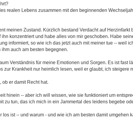
hrt?
des realen Lebens zusammen mit den beginnenden Wechseljahre
t meinen Zustand. Kürzlich bestand Verdacht auf Herzinfarkt 
auf ihn konzentriert und habe alles von mir geschoben. Habe se
g informiert, so wie ich das jetzt auch mit meiner tue -- weil 
h ihm auch am besten begegnen.
kaum Verständnis für meine Emotionen und Sorgen. Es ist fast lä
fos zur Krankheit nur heimlich lesen, weil er glaubt, ich steigere 
, ob er damit Recht hat.
eit hinein -- aber ich will wissen, wie sie funktioniert um ents
it zu tun, das ich mich in ein Jammertal des leidens begebe od
 mir los ist -- und warum - und wie ich am besten damit umgehen 