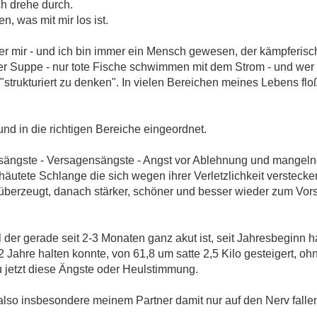
h drehe durch.
n, was mit mir los ist.
er mir - und ich bin immer ein Mensch gewesen, der kämpferisch
 der Suppe - nur tote Fische schwimmen mit dem Strom - und wer n
strukturiert zu denken". In vielen Bereichen meines Lebens flo
t und in die richtigen Bereiche eingeordnet.
tsängste - Versagensängste - Angst vor Ablehnung und mangel
äutete Schlange die sich wegen ihrer Verletzlichkeit versteck
h überzeugt, danach stärker, schöner und besser wieder zum Vo
 der gerade seit 2-3 Monaten ganz akut ist, seit Jahresbeginn h
2 Jahre halten konnte, von 61,8 um satte 2,5 Kilo gesteigert, oh
zu jetzt diese Ängste oder Heulstimmung.
also insbesondere meinem Partner damit nur auf den Nerv falle