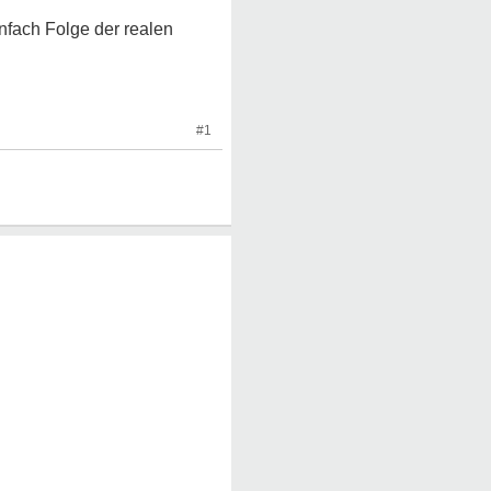
nfach Folge der realen
#1