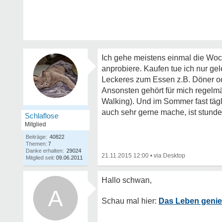
Ich gehe meistens einmal die Woc
anprobiere. Kaufen tue ich nur ge
Leckeres zum Essen z.B. Döner od
Ansonsten gehört für mich regelm
Walking). Und im Sommer fast tägl
auch sehr gerne mache, ist stunde
Schlaflose
Mitglied
Beiträge:
40822
Themen:
7
Danke erhalten:
29024
21.11.2015 12:00
•
Mitglied seit:
09.06.2011
A
Das Leben geni