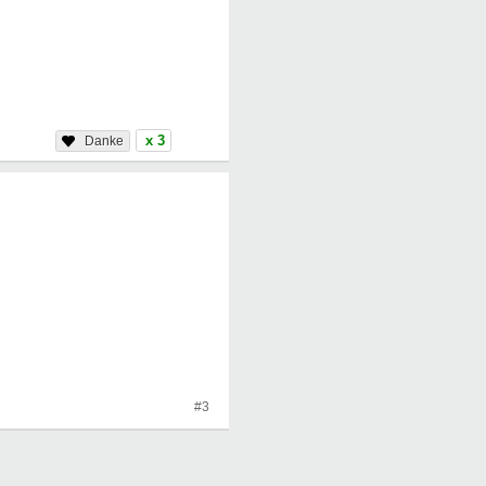
x 3
#3