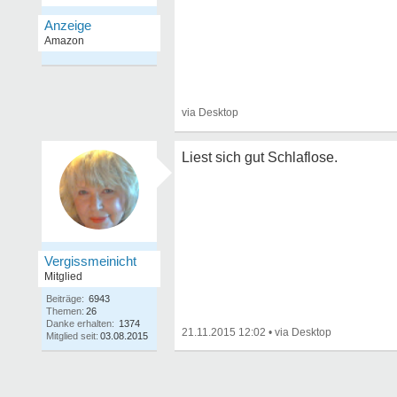
Liest sich gut Schlaflose.
Vergissmeinicht
Mitglied
Beiträge:
6943
Themen:
26
Danke erhalten:
1374
21.11.2015 12:02
•
Mitglied seit:
03.08.2015