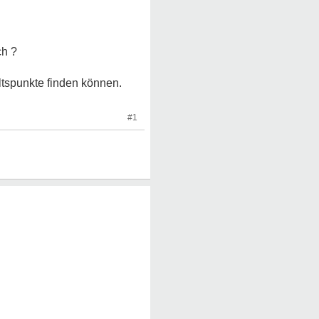
ch ?
ltspunkte finden können.
#1