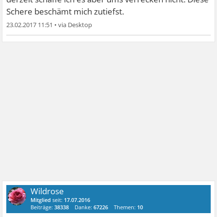
Schere beschämt mich zutiefst.
23.02.2017 11:51
•
Wildrose
Mitglied
seit:
17.07.2016
Beiträge:
38338
Danke:
67226
Themen:
10