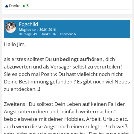
x 3
Fogchild
Mitglied
seit:
30.01.2016
Beiträge:
49
Danke:
26
Themen:
6
Hallo Jim,
als erstes solltest Du
unbedingt aufhören,
dich
abzuwerten und als Versager selbst zu verurteilen !
Sie es doch mal Positiv: Du hast vielleicht noch nicht
Deine Bestimmung gefunden ? Es gibt noch viel Neues
zu entdecken...!
Zweitens : Du solltest Dein Leben auf keinen Fall der
Angst unterordnen und "einfach weitermachen"
beispielsweise mit deiner Hobbies, Arbeit, Urlaub etc.
auch wenn diese Angst noch einen zulegt - - ! Ich weiß
sehr, sehr gut, wie schwierig das ist ! Das ist auch nicht