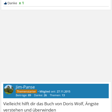
x 1
Jim-Panse
•
Mitglied
seit:
27.11.2015
Beiträge:
89
Danke:
26
Themen:
13
Vielleicht hilft dir das Buch von Doris Wolf, Ängste
verstehen und überwinden