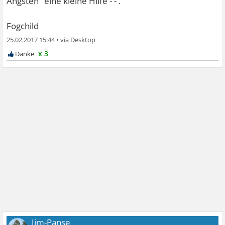
Ängsten" eine kleine Hilfe - - .
Fogchild
25.02.2017 15:44
•
x 3
Jim-Panse