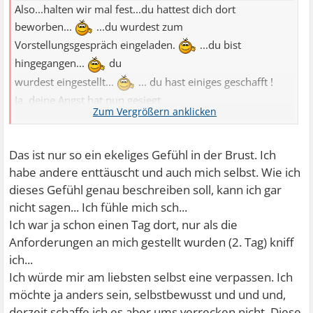
Also...halten wir mal fest...du hattest dich dort
beworben...
...du wurdest zum
Vorstellungsgespräch eingeladen.
...du bist
hingegangen...
du
wurdest eingestellt...
... du hast einiges geschafft !
Ja, deine Angst hat nun gesiegt.
Ja, ärgerlich und großer Mist. ( Sorry )
Du kannst dich schämen, dafür, daβ du es nicht
Das ist nur so ein ekeliges Gefühl in der Brust. Ich
durchgezogen hast.
habe andere enttäuscht und auch mich selbst. Wie ich
Aber auf keinen Fall darfst du es soweit kommen lassen,
dieses Gefühl genau beschreiben soll, kann ich gar
daβ du dich generell
nicht sagen... Ich fühle mich sch...
für DICH SELBST schämst.
Ich war ja schon einen Tag dort, nur als die
Ich bin auch nicht mehr die Person, die ich vor 2 Jahren
Anforderungen an mich gestellt wurden (2. Tag) kniff
war ( vor meinem
ich...
Burn Out ). Leider. Aber ich passe auf, daβ ich mich nicht
Ich würde mir am liebsten selbst eine verpassen. Ich
dafür schäme und
möchte ja anders sein, selbstbewusst und und und,
mich generell abwerte.
derzeit schaffe ich es aber ums verrecken nicht. Diese