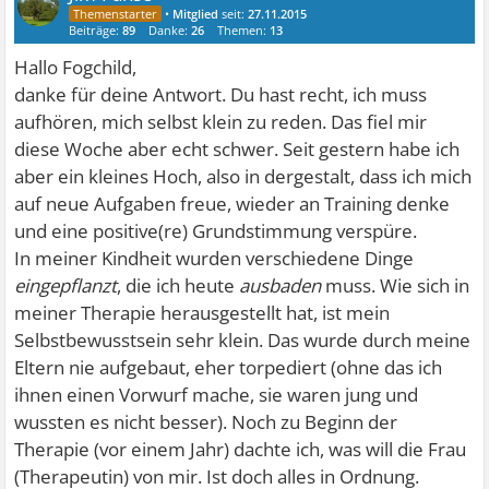
•
Mitglied
seit:
27.11.2015
Beiträge:
89
Danke:
26
Themen:
13
Hallo Fogchild,
danke für deine Antwort. Du hast recht, ich muss
aufhören, mich selbst klein zu reden. Das fiel mir
diese Woche aber echt schwer. Seit gestern habe ich
aber ein kleines Hoch, also in dergestalt, dass ich mich
auf neue Aufgaben freue, wieder an Training denke
und eine positive(re) Grundstimmung verspüre.
In meiner Kindheit wurden verschiedene Dinge
eingepflanzt
, die ich heute
ausbaden
muss. Wie sich in
meiner Therapie herausgestellt hat, ist mein
Selbstbewusstsein sehr klein. Das wurde durch meine
Eltern nie aufgebaut, eher torpediert (ohne das ich
ihnen einen Vorwurf mache, sie waren jung und
wussten es nicht besser). Noch zu Beginn der
Therapie (vor einem Jahr) dachte ich, was will die Frau
(Therapeutin) von mir. Ist doch alles in Ordnung.