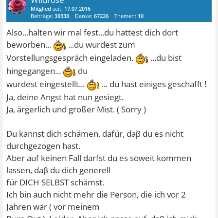
Mitglied
seit:
17.07.2016
Beiträge:
38338
Danke:
67226
Themen:
10
Also...halten wir mal fest...du hattest dich dort
beworben...
...du wurdest zum
Vorstellungsgespräch eingeladen.
...du bist
hingegangen...
du
wurdest eingestellt...
... du hast einiges geschafft !
Ja, deine Angst hat nun gesiegt.
Ja, ärgerlich und großer Mist. ( Sorry )
Du kannst dich schämen, dafür, daβ du es nicht
durchgezogen hast.
Aber auf keinen Fall darfst du es soweit kommen
lassen, daβ du dich generell
für DICH SELBST schämst.
Ich bin auch nicht mehr die Person, die ich vor 2
Jahren war ( vor meinem