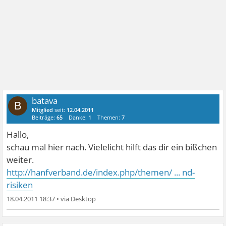
batava
B
Mitglied
seit:
12.04.2011
Beiträge:
65
Danke:
1
Themen:
7
Hallo,
schau mal hier nach. Vielelicht hilft das dir ein bißchen
weiter.
http://hanfverband.de/index.php/themen/ ... nd-
risiken
18.04.2011 18:37
•