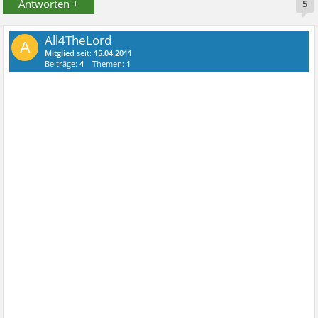
Antworten +
5
All4TheLord
A
Mitglied
seit:
15.04.2011
Beiträge:
4
Themen:
1