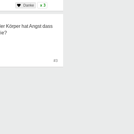
x 3
der Körper hat Angst dass
wie?
#3