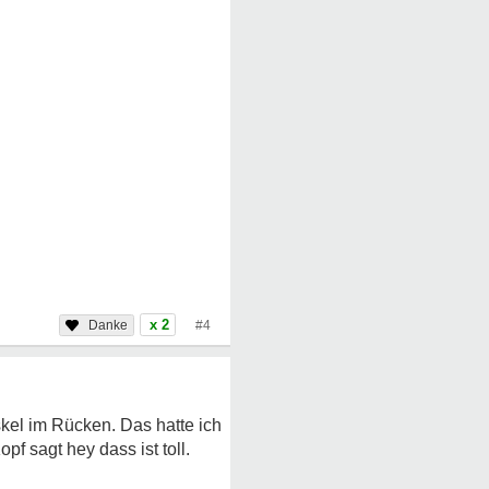
x 2
#4
skel im Rücken. Das hatte ich
 sagt hey dass ist toll.