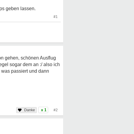
pps geben lassen.
#1
ion gehen, schönen Ausflug
gel sogar dem an :/ also ich
s was passiert und dann
x 1
#2