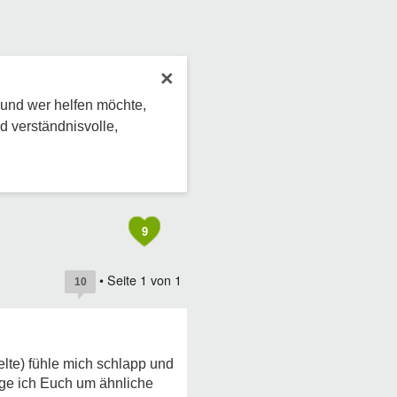
×
 und wer helfen möchte,
d verständnisvolle,
9
• Seite
1
von
1
10
lte) fühle mich schlapp und
age ich Euch um ähnliche