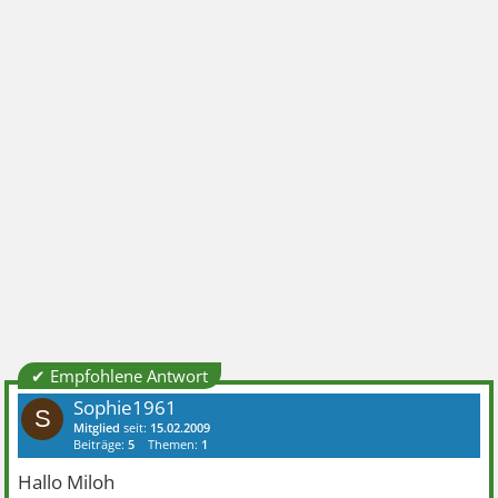
✔ Empfohlene Antwort
Sophie1961
S
Mitglied
seit:
15.02.2009
Beiträge:
5
Themen:
1
Hallo Miloh