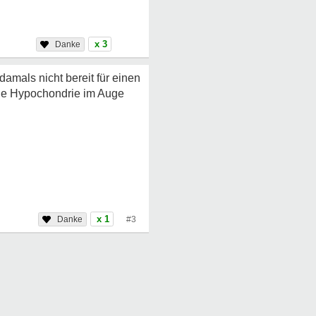
x 3
amals nicht bereit für einen
 die Hypochondrie im Auge
x 1
#3