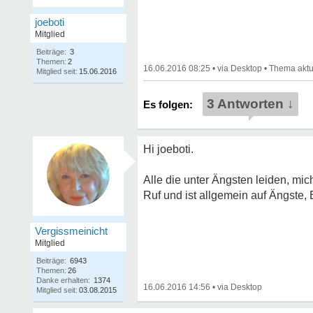
joeboti
Mitglied
Beiträge:
3
Themen:
2
16.06.2016 08:25
•
•
Mitglied seit:
15.06.2016
3 Antworten ↓
Hi joeboti.
Alle die unter Ängsten leiden, mic
Ruf und ist allgemein auf Ängste, 
Vergissmeinicht
Mitglied
Beiträge:
6943
Themen:
26
Danke erhalten:
1374
16.06.2016 14:56
•
Mitglied seit:
03.08.2015