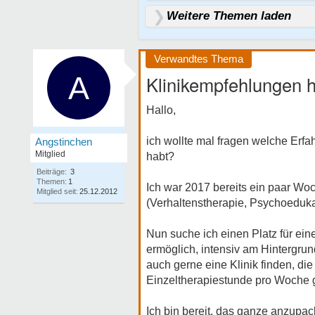
Weitere Themen laden
Verwandtes Thema
A
Klinikempfehlungen 
Hallo,
ich wollte mal fragen welche Erf
Angstinchen
Mitglied
habt?
Beiträge:
3
Themen:
1
Ich war 2017 bereits ein paar Woc
Mitglied seit:
25.12.2012
(Verhaltenstherapie, Psychoeduka
Nun suche ich einen Platz für ein
ermöglich, intensiv am Hintergru
auch gerne eine Klinik finden, die
Einzeltherapiestunde pro Woche 
Ich bin bereit, das ganze anzupa