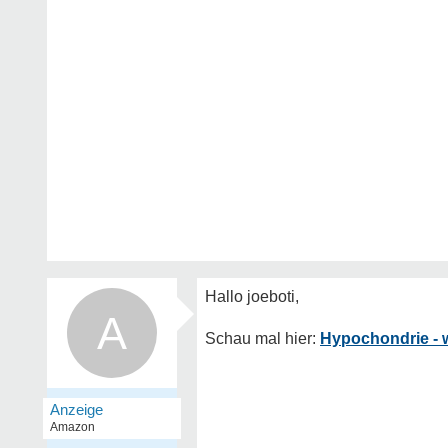
A
Hypochondrie - w