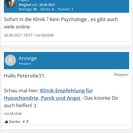
Mitglied
seit:
26.06.2021
Beiträge:
56
Danke:
4
Themen:
1
Sofort in die Klinik ? Kein Psychologe , es gibt auch
viele online.
26.06.2021 18:57
•
A
Klinik Empfehlung für
Hypochondrie, Panik und Angst
x 3