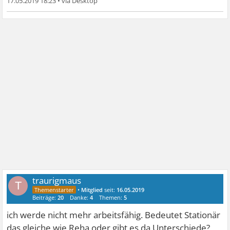
17.05.2019 18:23
•
traurigmaus
T
•
Mitglied
seit:
16.05.2019
Beiträge:
20
Danke:
4
Themen:
5
ich werde nicht mehr arbeitsfähig. Bedeutet Stationär
das gleiche wie Reha oder gibt es da Unterschiede?