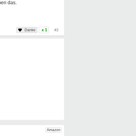
ben das.
x 1
#2