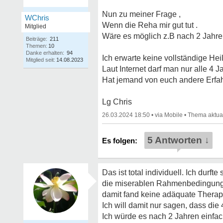
Nun zu meiner Frage ,
WChris
Wenn die Reha mir gut tut .
Mitglied
Wäre es möglich z.B nach 2 Jahr
Beiträge:
211
Themen:
10
Danke erhalten:
94
Ich erwarte keine vollständige H
Mitglied seit:
14.08.2023
Laut Internet darf man nur alle 4
Hat jemand von euch andere Erfa
Lg Chris
26.03.2024 18:50
•
•
5 Antworten ↓
Das ist total individuell. Ich dur
die miserablen Rahmenbedingungen
damit fand keine adäquate Therapie
Ich will damit nur sagen, dass die 
Ich würde es nach 2 Jahren einfac