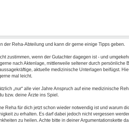
 in der Reha-Abteilung und kann dir gerne einige Tipps geben.
icht zustimmen, wenn der Gutachter dagegen ist - und umgekehr
 gerne nach Aktenlage, mittlerweile seltener durch persönliche 
aussagekräftige, aktuelle medizinische Unterlagen beifügst. Hi
erne mal leicht.
zlich „nur“ alle vier Jahre Anspruch auf eine medizinische Reha
u bzw. deine Ärzte ins Spiel.
e Reha für dich jetzt schon wieder notwendig ist und warum d
ähigkeit zu erhalten. Es darf dabei jedoch nicht vergessen wer
ankheiten zu heilen. Achte bitte in deiner Argumentationskette da