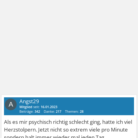
Angst29
A
Mitglied
seit:
16.01.2023
Beiträge:
342
Danke:
217
Themen:
28
Als es mir psychisch richtig schlecht ging, hatte ich viel
Herzstolpern. Jetzt nicht so extrem viele pro Minute
sondern halt immer wieder mal jeden Tag.