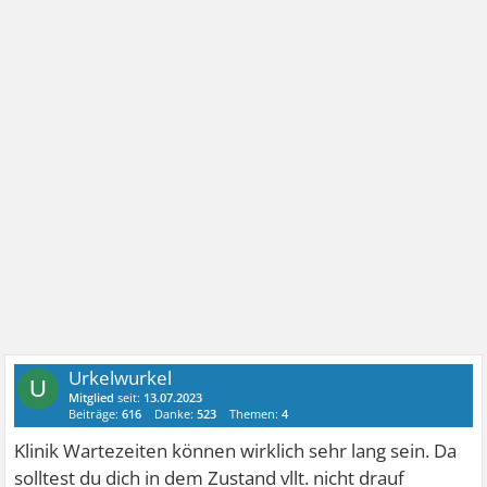
Urkelwurkel
U
Mitglied
seit:
13.07.2023
Beiträge:
616
Danke:
523
Themen:
4
Klinik Wartezeiten können wirklich sehr lang sein. Da
solltest du dich in dem Zustand vllt. nicht drauf