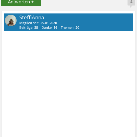
Antworten +
4
SteffiAnna
Mitglied
seit:
25.01.2020
Beiträge:
38
Danke:
16
Themen:
20