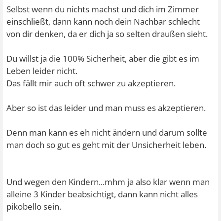
Selbst wenn du nichts machst und dich im Zimmer
Puhh der Text ist wohl ganz schön lang geworden .
einschließt, dann kann noch dein Nachbar schlecht
von dir denken, da er dich ja so selten draußen sieht.
Sag mir mal (also vorausgesetzt du willst es mir sagen)
Das ist wohl auch definitiv eine Schwäche von mir, also
was du denkst was andere an dir auszusetzen haben
Du willst ja die 100% Sicherheit, aber die gibt es im
das ich es manchmal nicht schaffe auf den Punkt zu
könnten?
Leben leider nicht.
kommen .
Das fällt mir auch oft schwer zu akzeptieren.
Und ich denke auch ich bin nicht perfekt, keiner ist
perfekt.
Aber so ist das leider und man muss es akzeptieren.
Achso: Falls mein Text manchmal wie ein Vorwurf oder so
Doch eine Beziehung macht ja auch aus das man sich
Denn man kann es eh nicht ändern und darum sollte
klingen sollte oder Besserwisserisch hoffe ich das du es
gegenseitig unterstützen und auch die Fehler akzeptiert.
man doch so gut es geht mit der Unsicherheit leben.
trotzdem nicht so aufnimmst.
Denn JEDER auf dieser Welt hat Fehler, der eine mehr der
Denn so sollte es definitiv nicht wirken, denn für
andere weniger.
Und wegen den Kindern...mhm ja also klar wenn man
Vorwürfe gibt es keinen Grund.
alleine 3 Kinder beabsichtigt, dann kann nicht alles
Du tust mir eher leid (im Positiven).
Und auf jeden Topf passt auch ein Deckel.
pikobello sein.