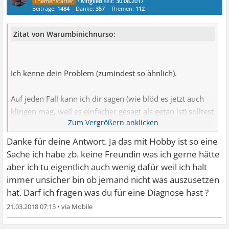
•
Mitglied
seit:
30.08.2017
Beiträge:
1484
Danke:
357
Themen:
112
Zitat von Warumbinichnurso:
Ich kenne dein Problem (zumindest so ähnlich).
Auf jeden Fall kann ich dir sagen (wie blöd es jetzt auch
klingen mag, weil es einfacher gesagt als getan ist) solltest
du aufhören so viel zu denken.
Danke für deine Antwort. Ja das mit Hobby ist so eine
Bevor du dir jetzt aber denkst ,,Haha wie lustig, wenn ich
Sache ich habe zb. keine Freundin was ich gerne hätte
das könnte würde ich damit wohl sofort aufhören.'' Hör
aber ich tu eigentlich auch wenig dafür weil ich halt
mir bis zum Ende zu.
immer unsicher bin ob jemand nicht was auszusetzen
hat. Darf ich fragen was du für eine Diagnose hast ?
Ich sage das, weil ich es selber schonmal geschafft habe
21.03.2018 07:15
•
und gemerkt habe wie befreiend sich das anfühlt.