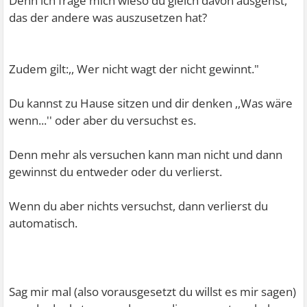
Denn ich frage mich wieso du gleich davon ausgehst,
das der andere was auszusetzen hat?
So oder so würde ich eh sagen, wenn du dich schon
fragst, ob du ein schlechter Mensch bist, dann kannst du
ja kein so schlecher Mensch sein.
Zudem gilt:,, Wer nicht wagt der nicht gewinnt."
Denn wirkliche Ar. fühlen sich gut mit dem was sie tun
Du kannst zu Hause sitzen und dir denken ,,Was wäre
und würden sein Handeln nicht hinterfragen.
wenn...'' oder aber du versuchst es.
Ich kann das jetzt natürlich nur von Außen betrachten,
Denn mehr als versuchen kann man nicht und dann
doch das ist trotzdem meine Meinung dazu.
gewinnst du entweder oder du verlierst.
Aber mal so nebenbei gefragt:
Wenn du aber nichts versuchst, dann verlierst du
automatisch.
Hast du eigentlich irgendwelche Träume?
Hast du Dinge/Leute/Hobbys die dir Spaß bringen bzw
dich glücklich machen?
Sag mir mal (also vorausgesetzt du willst es mir sagen)