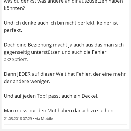
was du denkst was andere an dir auszusetzen haben
Wenn ja versuche dich mehr darauf zu konzentrieren.
könnten?
Also ein Beispiel wäre, dass du gerne tanzt.
Und ich denke auch ich bin nicht perfekt, keiner ist
perfekt.
Denn dann würde ich sagen konzentriere dich darauf und
lerne Tänze.
Doch eine Beziehung macht ja auch aus das man sich
gegenseitig unterstützen und auch die Fehler
Denn wenn man beschäftigt ist, dann hat man auch
akzeptiert.
weniger Zeit zum Nachdenken.
Denn JEDER auf dieser Welt hat Fehler, der eine mehr
der andere weniger.
Außerdem hilft denke ich auch der Gedanke aus deinem
Problem, dass man ja irgendwann tot ist und das die Zeit
Und auf jeden Topf passt auch ein Deckel.
nicht stehen bleibt für eine einzelne Person (für mich oder
dich beispielsweise).
Man muss nur den Mut haben danach zu suchen.
21.03.2018 07:29
•