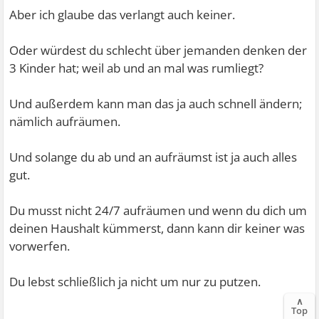
Denn ich weiß ja wie es sich anfühlt sein Leben mit
Man muss nur den Mut haben danach zu suchen.
Aber ich glaube das verlangt auch keiner.
dämlichen Gedanken zu versauen und zu verschwenden.
Oder würdest du schlecht über jemanden denken der
3 Kinder hat; weil ab und an mal was rumliegt?
Oft frage ich mich wie ich wohl ohne meine Krankheit
wäre, denn ich habe viele Träume denen ich bisher nie
Und außerdem kann man das ja auch schnell ändern;
nachgegangen bin.
nämlich aufräumen.
Da meine Probleme mich von vielen Dingen abhalten.
Und solange du ab und an aufräumst ist ja auch alles
gut.
Ich glaube ich könnte heute schon sehr viel weiter sein als
ich es bin...
Du musst nicht 24/7 aufräumen und wenn du dich um
deinen Haushalt kümmerst, dann kann dir keiner was
Also wie gesagt ich weiß wie es ist und ich kann meinen
vorwerfen.
eigenen Tipps auch oft selber nicht nachgehen.
Du lebst schließlich ja nicht um nur zu putzen.
∧
Aber ich schwöre dir ich kämpfe dafür und arbeite daran.
Top