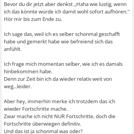
Mein Kopf platzt fast dabei merke ich gar nicht mehr was
Bevor du dir jetzt aber denkst ,,Haha wie lustig, wenn
da genau so anstrengende ist. Ich finde auch schwer eine
ich das könnte würde ich damit wohl sofort aufhören.''
Technik wie ich überhaupt merke wann ich aufhören
Hör mir bis zum Ende zu.
sollte zu kontrollieren. Danke fürs Zuhören und vllt auch
Beiträge.
Ich sage das, weil ich es selber schonmal geschafft
habe und gemerkt habe wie befreiend sich das
anfühlt.
Ich frage mich momentan selber, wie ich es damals
hinbekommen habe.
Denn zur Zeit bin ich da wieder relativ weit von
weg...leider.
Aber hey, immerhin merke ich trotzdem das ich
wiwder Fortschritte mache.
Zwar mache ich nicht NUR Fortschritte, doch die
Fortschritte überwiegen definitiv.
Und das ist ja schonmal was oder?