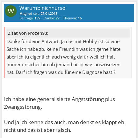
Ich frage mich momentan selber, wie ich es damals
Warumbinichnurso
W
hinbekommen habe.
Mitglied
seit:
27.01.2018
Beiträge:
155
Danke:
27
Themen:
16
Denn zur Zeit bin ich da wieder relativ weit von
weg...leider.
Zitat von Frozen93:
Danke für deine Antwort. Ja das mit Hobby ist so eine
Aber hey, immerhin merke ich trotzdem das ich wiwder
Sache ich habe zb. keine Freundin was ich gerne hätte
Fortschritte mache.
aber ich tu eigentlich auch wenig dafür weil ich halt
Zwar mache ich nicht NUR Fortschritte, doch die
immer unsicher bin ob jemand nicht was auszusetzen
Fortschritte überwiegen definitiv.
hat. Darf ich fragen was du für eine Diagnose hast ?
Und das ist ja schonmal was oder?
Ok, aber jetzt zurück zu meiner eigentlichen Aussage.
Ich habe eine generalisierte Angststörung plus
Denn ich wollte dir sagen, was mir half bzw wie ich dazu
Zwangsstörung.
kam weniger zu Denken.
Und ja ich kenne das auch, man denkt es klappt eh
Mein Problem ist, dass ich mich durch meine Erkrankung
nicht und das ist aber falsch.
immer mehr zurück ziehe.