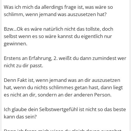
Was ich mich da allerdings frage ist, was wäre so
Meine letzte Verabredung war im Herbst 2017..schon
schlimm, wenn jemand was auszusetzen hat?
traurig wenn ich eigentlich ein Mensch bin der gerne
unter Leuten ist.
Bzw...Ok es wäre natürlich nicht das tollste, doch
selbst wenn es so wäre kannst du eigentlich nur
Als ich aber die Zeit hatte, in der ich es geschafft hatte
gewinnen.
wenig nachzudenken, da hatte ich ein ausgefülltes Leben
und viel zu tun (also nicht im negativen Sinne ,,zu tun",
Erstens an Erfahrung, 2. weißt du dann zumindest wer
sondern ich hatte einfach viel was ich gemacht habe).
nicht zu dir passt.
Denn Fakt ist, wenn jemand was an dir auszusetzen
Und das rate ich dir, also das zu machen, was dir Spaß
hat, wenn du nichts schlimmes getan hast, dann liegt
macht.
es nicht an dir, sondern an der anderen Person.
Versuche deinen Fokus nicht auf das zu richten, was dir
Ich glaube dein Selbstwertgefühl ist nicht so das beste
Unsicherheiten bringt.
kann das sein?
Frag dich nicht ob du ein schlechter Mensch bist.