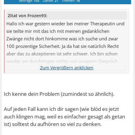
Beiträge:
155
Danke:
27
Themen:
16
Zitat von Frozen93:
Hallo ich war gestern wieder bei meiner Therapeutin und
sie teilte mir mit das ich mit meinen gedanklichen
Zwänge nicht dort hinkomme was ich suche und zwar
100 prozentige Sicherheit. Ja da hat sie natürlich Recht
aber das zu akzeptieren ist sehr schwer. Ich bin schon
wieder am durchringen nichts von unserem Gespräch
gedankliche zu kontrollieren wie sie was gemeint hat und
was sie nun von mir denkt usw. aber diese Unsicherheit
ist so schwer auszuhalten das ich mich richtig einsam und
Motivationslos fühle. Ich habe immer Angst das in mir ein
Ich kenne dein Problem (zumindest so ähnlich).
schlechter Mensch steckt dabei bin ich das EIGENTLICH
nicht tja aber nur eigentlich. Mein Kopf denkt schon
Auf jeden Fall kann ich dir sagen (wie blöd es jetzt
automatische ich merke gar nicht mehr wann ich denke
auch klingen mag, weil es einfacher gesagt als getan
bzw. wann ich Gedankenzwänge kontrolliere und das ist
ist) solltest du aufhören so viel zu denken.
dann echt schwierig da überhaupt ein Anfang zu finden.