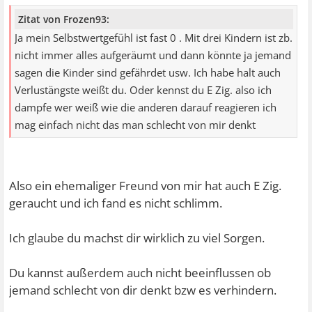
Zitat von Frozen93:
Darum überdenke mal deine Lebensweise und frage dich
Ich glaube dein Selbstwertgefühl ist nicht so das beste
Ja mein Selbstwertgefühl ist fast 0 . Mit drei Kindern ist zb.
ob es wirklich so hilfreich ist, sich zu fragen ob man ein
kann das sein?
nicht immer alles aufgeräumt und dann könnte ja jemand
guter Mensch ist.
sagen die Kinder sind gefährdet usw. Ich habe halt auch
Denn ich frage mich wieso du gleich davon ausgehst, das
Verlustängste weißt du. Oder kennst du E Zig. also ich
Wäre es da nicht besser was gutes im Leben zu tun und
der andere was auszusetzen hat?
dampfe wer weiß wie die anderen darauf reagieren ich
am Ende des Lebens zurück zu schauen und sagen zu
mag einfach nicht das man schlecht von mir denkt
können ,,Ich habe was erlebt/erreicht." ?
Zudem gilt:,, Wer nicht wagt der nicht gewinnt."
Vielleicht wolltest du ja mal tauchen gehen im Meer.
Du kannst zu Hause sitzen und dir denken ,,Was wäre
Also ein ehemaliger Freund von mir hat auch E Zig.
Dann erfüll dir den Wunsch.
wenn...'' oder aber du versuchst es.
geraucht und ich fand es nicht schlimm.
Denn mehr als versuchen kann man nicht und dann
Ich glaube du machst dir wirklich zu viel Sorgen.
So also alles in allem wollte ich sagen, dass du deine
gewinnst du entweder oder du verlierst.
Lebensweise hinterfragen solltest und deinen Alltag
Du kannst außerdem auch nicht beeinflussen ob
anstatt mit vielen Fragen zu füllen mit Handlungen füllen
Wenn du aber nichts versuchst, dann verlierst du
jemand schlecht von dir denkt bzw es verhindern.
solltest.
automatisch.