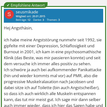
✔ Empfohlene Antwort
seusmikade
S
Mitglied
seit:
20.01.2015
Beiträge:
12
Danke:
3
Themen:
3
Hej Angsthäsin,
ich habe meine Angststörung nunmehr seit 1992, sie
gipfelte mit einer Depression, Schlaflosigkeit und
Burnout in 2001, ich kam in eine psychosomathische
Klinik (das Beste, was mir passieren konnte) und seit
dem versuche ich immer alles positiv zu sehen.
Ich schwöre ja auch bei aufkommender Panikattacke
(hin und wieder kommts mal vor) auf PMR, also die
progressive Muskelralaxation nach Jacobsen und
dabei sitze ich auf Toilette (bin auch Angstscheißer),
so dass ich auch wirklich alle Muskeln entspannen
kann, das tut mir meist gut. Ich sage mir dann selber
auch immer wieder, dass ich hier das Sagen habe und