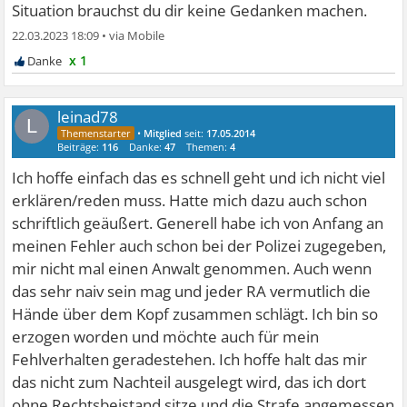
Situation brauchst du dir keine Gedanken machen.
22.03.2023 18:09
•
x 1
leinad78
L
•
Mitglied
seit:
17.05.2014
Beiträge:
116
Danke:
47
Themen:
4
Ich hoffe einfach das es schnell geht und ich nicht viel
erklären/reden muss. Hatte mich dazu auch schon
schriftlich geäußert. Generell habe ich von Anfang an
meinen Fehler auch schon bei der Polizei zugegeben,
mir nicht mal einen Anwalt genommen. Auch wenn
das sehr naiv sein mag und jeder RA vermutlich die
Hände über dem Kopf zusammen schlägt. Ich bin so
erzogen worden und möchte auch für mein
Fehlverhalten geradestehen. Ich hoffe halt das mir
das nicht zum Nachteil ausgelegt wird, das ich dort
ohne Rechtsbeistand sitze und die Strafe angemessen