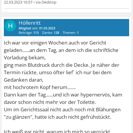
22.03.2023 16:57
•
Höllenritt
H
Mitglied
seit:
01.03.2023
Beiträge:
113
Danke:
128
Themen:
1
Ich war vor einigen Wochen auch vor Gericht
geladen......an dem Tag, an dem ich die schriftliche
Vorladung bekam,
ging mein Blutdruck durch die Decke. Je näher der
Termin rückte, umso öfter lief´ ich nur bei dem
Gedanken daran,
mit hochrotem Kopf herum.......
Dann kam der Tag......und ich war hypernervös, kam
davor schon nicht mehr vor der Toilette.
Um im Gerichtssaal nicht auch noch mit Blähungen
"zu glänzen", hatte ich auch nicht gefrühstückt.
Ich weiß gar nicht, warum ich mich so verrückt