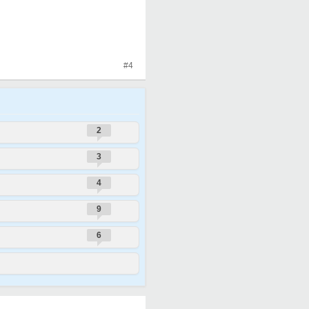
#4
2
3
4
9
6