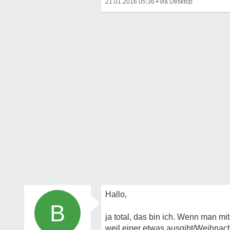
21.01.2016 05:36
•
Hallo,
B
ja total, das bin ich. Wenn man mi
weil einer etwas ausgibt/Weihnac