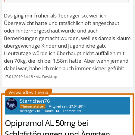
Das ging mir früher als Teenager so, weil ich
Übergewicht hatte und tatsächlich oft angeschaut
oder hinterhergeschaut wurde und auch
Bemerkungen gemacht wurden, weil es damals klaum
übergewichtige Kinder und Jugendliche gab.
Heutzutage würde ich überhaupt nicht auffallen mit
den 70kg, die ich bei 1,58m hatte. Aber wenn jemand
dabei war, habe ich mich auch immer sicher gefühlt.
17.01.2019 14:18
•
Verwandtes Thema
Sternchen76
•
Mitglied
seit:
27.04.2014
Beiträge:
218
Danke:
14
Themen:
19
Opipramol AL 50mg bei
Schlafstörungen und Ängsten